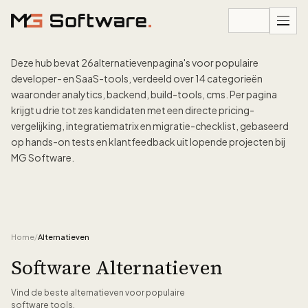
Ga naar inhoud
Deze hub bevat
26
alternatievenpagina's voor populaire
developer- en SaaS-tools, verdeeld over
14
categorieën
waaronder
analytics, backend, build-tools, cms
. Per pagina
krijgt u drie tot zes kandidaten met een directe pricing-
vergelijking, integratiematrix en migratie-checklist, gebaseerd
op hands-on tests en klantfeedback uit lopende projecten bij
MG Software.
Home
/
Alternatieven
Software Alternatieven
Vind de beste alternatieven voor populaire
software tools.