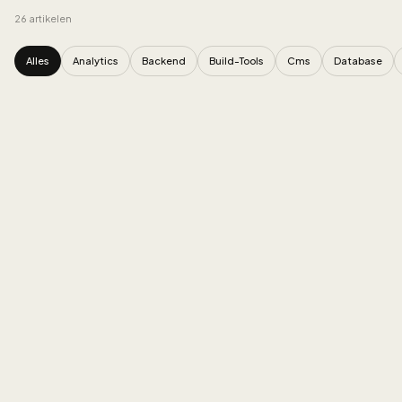
26
artikelen
Alles
Analytics
Backend
Build-Tools
Cms
Database
Alle artikelen