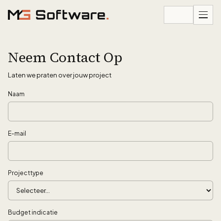
Ga naar inhoud
Neem Contact Op
Laten we praten over jouw project
Naam
E-mail
Projecttype
Budget indicatie