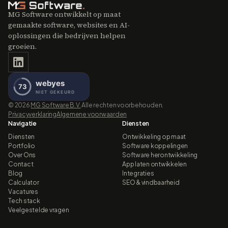
MG Software ontwikkelt op maat
gemaakte software, websites en AI-
oplossingen die bedrijven helpen
groeien.
©
2026
MG Software B.V.
Alle rechten voorbehouden.
Privacyverklaring
Algemene voorwaarden
Navigatie
Diensten
Diensten
Ontwikkeling op maat
Portfolio
Software koppelingen
Over Ons
Software herontwikkeling
Contact
App laten ontwikkelen
Blog
Integraties
Calculator
SEO & vindbaarheid
Vacatures
Tech stack
Veelgestelde vragen