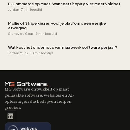
E-Commerce op Maat: Wanneer Shopify Niet Meer Voldoet
Jordan
·
7 min leestijd
Mollie of Stripe kiezen voor je platform: een eerlijke
afweging
Sidney de Geus
·
9 min leestijd
Wat kost het onderhoud van maatwerk software per jaar?
Jordan Munk
·
10 min leestijd
MG Software ontwikkelt op maat
gemaakte software, websites en AI-
oplossingen die bedrijven helpen
groeien.