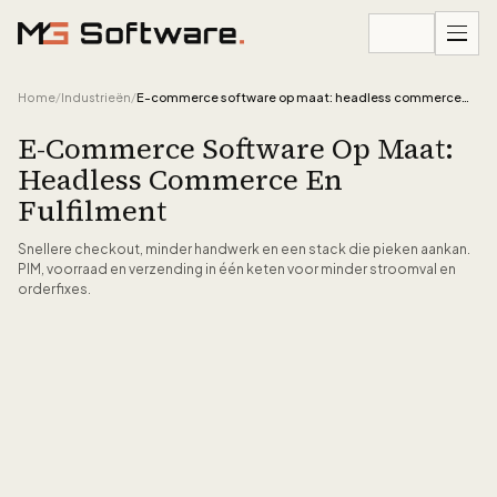
Ga naar inhoud
Home
/
Industrieën
/
E-commerce software op maat: headless commerce en fulfilment
E-Commerce Software Op Maat:
Headless Commerce En
Fulfilment
Snellere checkout, minder handwerk en een stack die pieken aankan.
PIM, voorraad en verzending in één keten voor minder stroomval en
orderfixes.