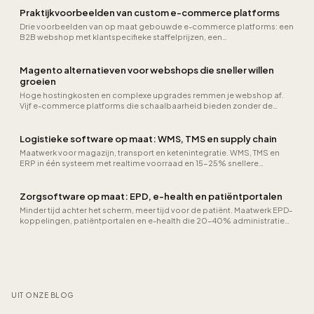
Praktijkvoorbeelden van custom e-commerce platforms
Drie voorbeelden van op maat gebouwde e-commerce platforms: een
B2B webshop met klantspecifieke staffelprijzen, een
gepersonaliseerde fashion webshop en een abonnementsmodel voor
verse producten. Met technische aanpak, integraties en meetbare
resultaten.
Magento alternatieven voor webshops die sneller willen
groeien
Hoge hostingkosten en complexe upgrades remmen je webshop af.
Vijf e-commerce platforms die schaalbaarheid bieden zonder de
overhead van Magento.
Logistieke software op maat: WMS, TMS en supply chain
Maatwerk voor magazijn, transport en ketenintegratie. WMS, TMS en
ERP in één systeem met realtime voorraad en 15-25% snellere
orderverwerking.
Zorgsoftware op maat: EPD, e-health en patiëntportalen
Minder tijd achter het scherm, meer tijd voor de patiënt. Maatwerk EPD-
koppelingen, patiëntportalen en e-health die 20-40% administratie
schrappen.
UIT ONZE BLOG