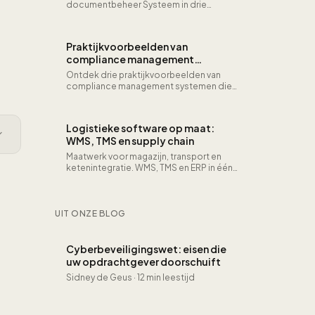
documentbeheer Systeem in drie
heldere voorbeelden met leerpunten
voor uw eigen traject.
Praktijkvoorbeelden van
compliance management
systemen
Ontdek drie praktijkvoorbeelden van
compliance management systemen die
MG Software heeft gebouwd voor
organisaties in gereguleerde sectoren.
Van AVG-compliance voor een
Logistieke software op maat:
zorginstelling en ISO 27001 audit-trail
WMS, TMS en supply chain
automatisering voor IT-dienstverleners
tot een volledig KYC-platform voor
Maatwerk voor magazijn, transport en
fintech: elk voorbeeld toont hoe
ketenintegratie. WMS, TMS en ERP in één
maatwerk compliance software
systeem met realtime voorraad en 15-
aantoonbare naleving realiseert en de
25% snellere orderverwerking.
voorbereidingstijd op audits drastisch
verkort.
UIT ONZE BLOG
Cyberbeveiligingswet: eisen die
uw opdrachtgever doorschuift
Sidney de Geus
·
12 min leestijd