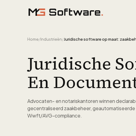
Ga naar inhoud
Home
/
Industrieën
/
Juridische S
En Documen
Advocaten- en notariskantoren winnen declarab
gecentraliseerd zaakbeheer, geautomatiseerde
Wwft/AVG-compliance.