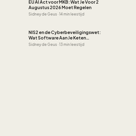
EU AI Act voor MKB: Wat Je Voor 2
Augustus 2026 Moet Regelen
Sidney de Geus
·
14 min leestijd
NIS2 en de Cyberbeveiligingswet:
Wat Software Aan Je Keten
Verandert
Sidney de Geus
·
13 min leestijd