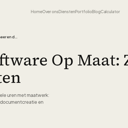
Home
Over ons
Diensten
Portfolio
Blog
Calculator
Juridische software op maat: zaakbeheer en documenten
oftware Op Maat:
ten
ele uren met maatwerk:
 documentcreatie en