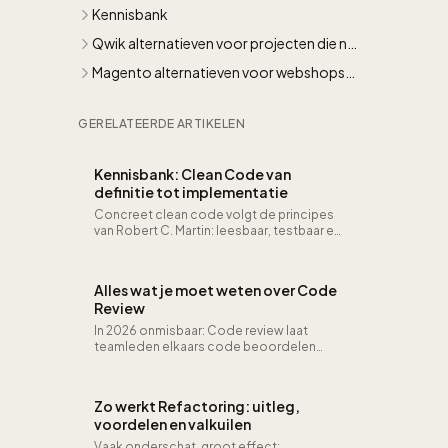
Kennisbank
Qwik alternatieven voor projecten die nu
al moeten presteren
Magento alternatieven voor webshops
die sneller willen groeien
GERELATEERDE ARTIKELEN
Kennisbank: Clean Code van
definitie tot implementatie
Concreet clean code volgt de principes
van Robert C. Martin: leesbaar, testbaar en
onderhoudbaar, met SOLID als
fundament voor duurzame architectuur.
Alles wat je moet weten over Code
Review
In 2026 onmisbaar: Code review laat
teamleden elkaars code beoordelen
vóór merge: dat levert betere kwaliteit,
kennisdeling en het vroegtijdig vangen…
Zo werkt Refactoring: uitleg,
voordelen en valkuilen
Vaak onderschat, groot effect: