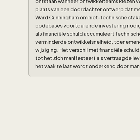
ontstaan wanneer ontwikkelteams kiezen voo
plaats van een doordachter ontwerp dat me
Ward Cunningham om niet-technische stake
codebases voortdurende investering nodig
als financiële schuld accumuleert technisch
verminderde ontwikkelsnelheid, toenemend
wijziging. Het verschil met financiële schuld
tot het zich manifesteert als vertraagde l
het vaak te laat wordt onderkend door ma