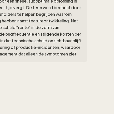
r een snelle, suboptimale oplossing in
er tijd vergt. De term werd bedacht door
holders te helpen begrijpen waarom
 hebben naast featureontwikkeling. Net
e schuld "rente" in de vorm van
e bugfrequentie en stijgende kosten per
 is dat technische schuld onzichtbaar blijft
evering of productie-incidenten, waardoor
nagement dat alleen de symptomen ziet.