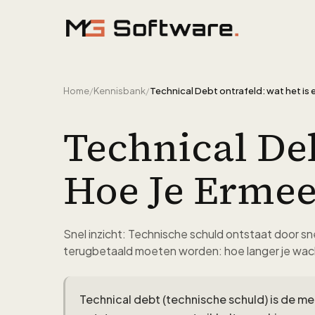
Ga naar inhoud
Home
/
Kennisbank
/
Technical Deb
Hoe Je Ermee
Snel inzicht: Technische schuld ontstaat door sne
terugbetaald moeten worden: hoe langer je wach
Technical debt (technische schuld) is de me