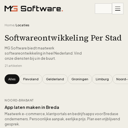
Ga naar inhoud
Home
/
Locaties
Softwareontwikkeling Per Stad
MG Software biedt maatwerk
softwareontwikkeling in heel Nederland. Vind
onze diensten bij u in de buurt.
21
artikelen
Alles
Flevoland
Gelderland
Groningen
Limburg
Noord-
Alle artikelen
NOORD-BRABANT
App laten maken in Breda
Maatwerk e-commerce, klantportals en bedrijfsapps voor Bredase
ondernemers. Persoonlijke aanpak, eerlijke prijs. Plan een vrijblijvend
gesprek.