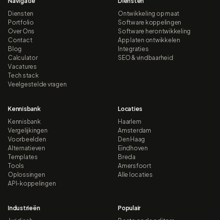
Navigatie
Diensten
Diensten
Ontwikkeling op maat
Portfolio
Software koppelingen
Over Ons
Software herontwikkeling
Contact
App laten ontwikkelen
Blog
Integraties
Calculator
SEO & vindbaarheid
Vacatures
Tech stack
Veelgestelde vragen
Kennisbank
Locaties
Kennisbank
Haarlem
Vergelijkingen
Amsterdam
Voorbeelden
Den Haag
Alternatieven
Eindhoven
Templates
Breda
Tools
Amersfoort
Oplossingen
Alle locaties
API-koppelingen
Industrieën
Populair