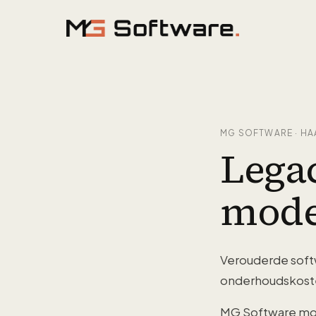
Ga naar inhoud
MG SOFTWARE · HA
Lega
mode
Verouderde softw
onderhoudskoste
MG Software mode