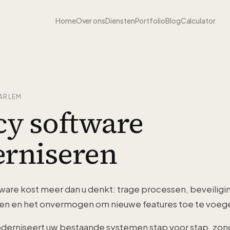
Home
Over ons
Diensten
Portfolio
Blog
Calculator
ARLEM
cy software
rniseren
are kost meer dan u denkt: trage processen, beveiligin
n en het onvermogen om nieuwe features toe te voeg
rniseert uw bestaande systemen stap voor stap, zonder