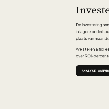
Invest
De investering han
in lagere onderhou
plaats van maande
We stellen altijd 
over ROI-percenta
ANALYSE AANVR