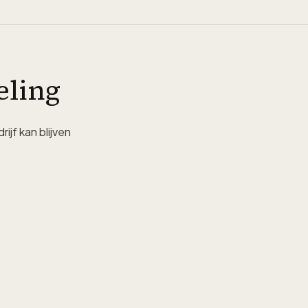
eling
jf kan blijven