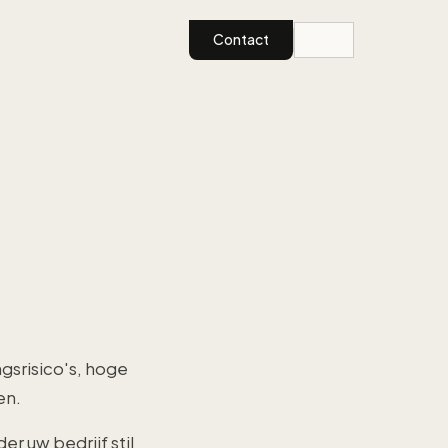
Contact
gsrisico's, hoge
en.
 uw bedrijf stil