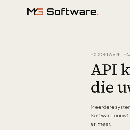
Ga naar inhoud
MG SOFTWARE · HA
API 
die u
Meerdere systeme
Software bouwt
en meer.