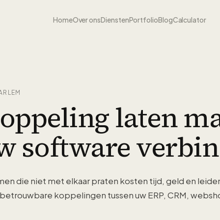
Home
Over ons
Diensten
Portfolio
Blog
Calculator
ARLEM
koppeling laten m
w software verbin
n die niet met elkaar praten kosten tijd, geld en leide
 betrouwbare koppelingen tussen uw ERP, CRM, websh