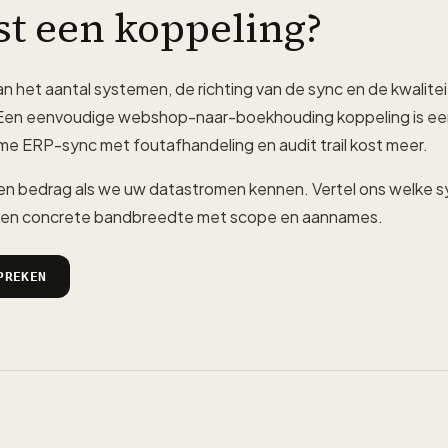
st een koppeling?
an het aantal systemen, de richting van de sync en de kwalitei
en eenvoudige webshop-naar-boekhouding koppeling is ee
me ERP-sync met foutafhandeling en audit trail kost meer.
n bedrag als we uw datastromen kennen. Vertel ons welke
t een concrete bandbreedte met scope en aannames.
PREKEN