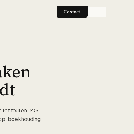
Contact
aken
dt
n tot fouten. MG
op, boekhouding