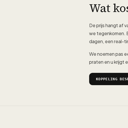
Wat ko
De prijs hangt af v
we tegenkomen. E
dagen, een real-ti
We noemen pas ee
praten en u krijg
KOPPELING BES