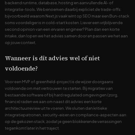
backend runtime, database, hosting en aanvullende AI- of
integratie-tools. We benoemen daarbij expliciet de trade-offs:
bijvoorbeeld waarom Next.js vaak wint op SEO maar een Bun-stack
soms voordeliger is in cold-start kosten. Liever een vrijblijvende
second opinion van een ervaren engineer? Plan dan een korte
intake, dan lopen we het advies samen door en passen we het aan
op jouw context.
Wanneer is dit advies wel of niet
voldoende?
Voor een MVP of greenfield-project is de wijzer doorgaans
voldoende om met vertrouwen te starten. Bij migraties van
bestaande software of bij hard regulated omgevingen (zorg,
finance) raden we aan om naast dit advies een korte
architectuurreview uit te voeren. We sluiten dan kritieke
integratiepatronen, security-eisen en compliance-aspecten aan
op de gekozen stack, zodat je geen blokkerende verrassingen
tegenkomt later in het traject.