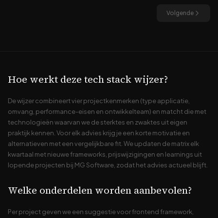
Volgende
Hoe werkt deze tech stack wijzer?
De wijzer combineert vier projectkenmerken (type applicatie,
omvang, performance-eisen en ontwikkelteam) en matcht die met
technologieën waarvan we de sterktes en zwaktes uit eigen
praktijk kennen. Voor elk advies krijg je een korte motivatie en
alternatieven met een vergelijkbare fit. We updaten de matrix elk
kwartaal met nieuwe frameworks, prijswijzigingen en learnings uit
lopende projecten bij MG Software, zodat het advies actueel blijft.
Welke onderdelen worden aanbevolen?
Per project geven we een suggestie voor frontend framework,