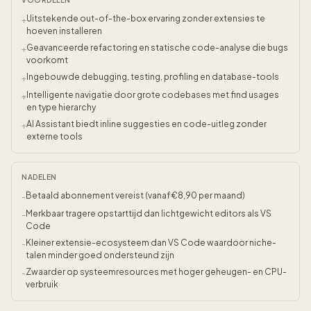
VOORDELEN
Uitstekende out-of-the-box ervaring zonder extensies te
+
hoeven installeren
Geavanceerde refactoring en statische code-analyse die bugs
+
voorkomt
Ingebouwde debugging, testing, profiling en database-tools
+
Intelligente navigatie door grote codebases met find usages
+
en type hierarchy
AI Assistant biedt inline suggesties en code-uitleg zonder
+
externe tools
NADELEN
Betaald abonnement vereist (vanaf €8,90 per maand)
-
Merkbaar tragere opstarttijd dan lichtgewicht editors als VS
-
Code
Kleiner extensie-ecosysteem dan VS Code waardoor niche-
-
talen minder goed ondersteund zijn
Zwaarder op systeemresources met hoger geheugen- en CPU-
-
verbruik