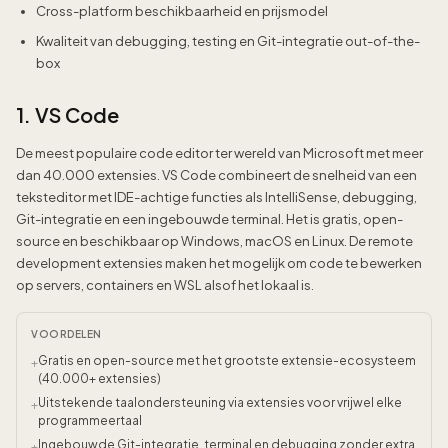
Cross-platform beschikbaarheid en prijsmodel
Kwaliteit van debugging, testing en Git-integratie out-of-the-
box
1. VS Code
De meest populaire code editor ter wereld van Microsoft met meer
dan 40.000 extensies. VS Code combineert de snelheid van een
teksteditor met IDE-achtige functies als IntelliSense, debugging,
Git-integratie en een ingebouwde terminal. Het is gratis, open-
source en beschikbaar op Windows, macOS en Linux. De remote
development extensies maken het mogelijk om code te bewerken
op servers, containers en WSL alsof het lokaal is.
VOORDELEN
Gratis en open-source met het grootste extensie-ecosysteem
+
(40.000+ extensies)
Uitstekende taalondersteuning via extensies voor vrijwel elke
+
programmeertaal
Ingebouwde Git-integratie, terminal en debugging zonder extra
+