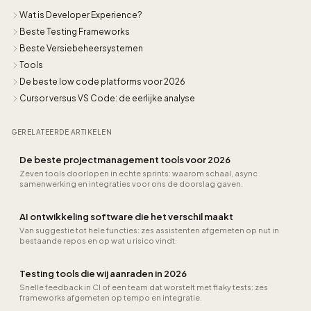
Wat is Developer Experience?
Beste Testing Frameworks
Beste Versiebeheersystemen
Tools
De beste low code platforms voor 2026
Cursor versus VS Code: de eerlijke analyse
GERELATEERDE ARTIKELEN
De beste projectmanagement tools voor 2026
Zeven tools doorlopen in echte sprints: waarom schaal, async
samenwerking en integraties voor ons de doorslag gaven.
AI ontwikkeling software die het verschil maakt
Van suggestie tot hele functies: zes assistenten afgemeten op nut in
bestaande repos en op wat u risico vindt.
Testing tools die wij aanraden in 2026
Snelle feedback in CI of een team dat worstelt met flaky tests: zes
frameworks afgemeten op tempo en integratie.