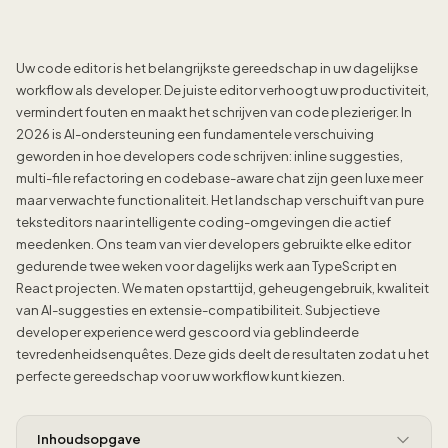
Uw code editor is het belangrijkste gereedschap in uw dagelijkse
workflow als developer. De juiste editor verhoogt uw productiviteit,
vermindert fouten en maakt het schrijven van code plezieriger. In
2026 is AI-ondersteuning een fundamentele verschuiving
geworden in hoe developers code schrijven: inline suggesties,
multi-file refactoring en codebase-aware chat zijn geen luxe meer
maar verwachte functionaliteit. Het landschap verschuift van pure
teksteditors naar intelligente coding-omgevingen die actief
meedenken. Ons team van vier developers gebruikte elke editor
gedurende twee weken voor dagelijks werk aan TypeScript en
React projecten. We maten opstarttijd, geheugengebruik, kwaliteit
van AI-suggesties en extensie-compatibiliteit. Subjectieve
developer experience werd gescoord via geblindeerde
tevredenheidsenquêtes. Deze gids deelt de resultaten zodat u het
perfecte gereedschap voor uw workflow kunt kiezen.
Inhoudsopgave