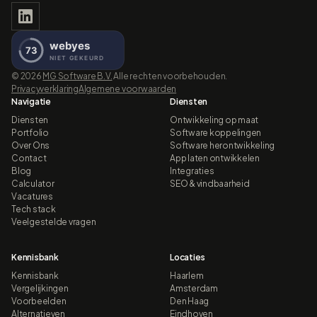
©
2026
MG Software B.V.
Alle rechten voorbehouden.
Privacyverklaring
Algemene voorwaarden
Navigatie
Diensten
Diensten
Ontwikkeling op maat
Portfolio
Software koppelingen
Over Ons
Software herontwikkeling
Contact
App laten ontwikkelen
Blog
Integraties
Calculator
SEO & vindbaarheid
Vacatures
Tech stack
Veelgestelde vragen
Kennisbank
Locaties
Kennisbank
Haarlem
Vergelijkingen
Amsterdam
Voorbeelden
Den Haag
Alternatieven
Eindhoven