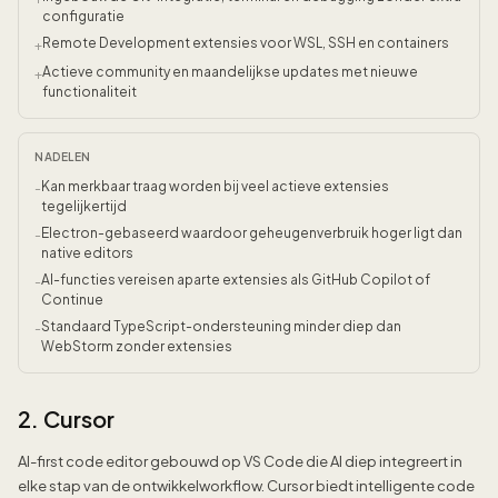
configuratie
Remote Development extensies voor WSL, SSH en containers
+
Actieve community en maandelijkse updates met nieuwe
+
functionaliteit
NADELEN
Kan merkbaar traag worden bij veel actieve extensies
-
tegelijkertijd
Electron-gebaseerd waardoor geheugenverbruik hoger ligt dan
-
native editors
AI-functies vereisen aparte extensies als GitHub Copilot of
-
Continue
Standaard TypeScript-ondersteuning minder diep dan
-
WebStorm zonder extensies
2. Cursor
AI-first code editor gebouwd op VS Code die AI diep integreert in
elke stap van de ontwikkelworkflow. Cursor biedt intelligente code