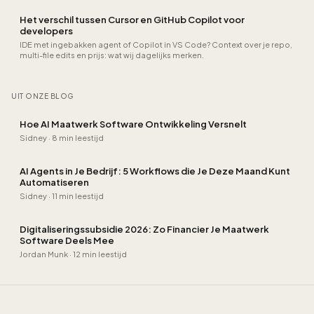
Het verschil tussen Cursor en GitHub Copilot voor
developers
IDE met ingebakken agent of Copilot in VS Code? Context over je repo,
multi-file edits en prijs: wat wij dagelijks merken.
UIT ONZE BLOG
Hoe AI Maatwerk Software Ontwikkeling Versnelt
Sidney
·
8 min leestijd
AI Agents in Je Bedrijf: 5 Workflows die Je Deze Maand Kunt
Automatiseren
Sidney
·
11 min leestijd
Digitaliseringssubsidie 2026: Zo Financier Je Maatwerk
Software Deels Mee
Jordan Munk
·
12 min leestijd