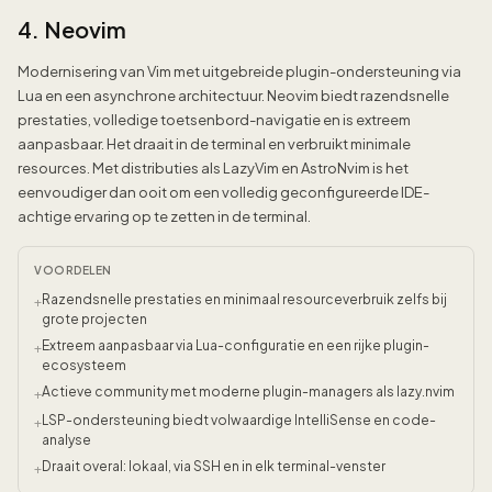
4. Neovim
Modernisering van Vim met uitgebreide plugin-ondersteuning via
Lua en een asynchrone architectuur. Neovim biedt razendsnelle
prestaties, volledige toetsenbord-navigatie en is extreem
aanpasbaar. Het draait in de terminal en verbruikt minimale
resources. Met distributies als LazyVim en AstroNvim is het
eenvoudiger dan ooit om een volledig geconfigureerde IDE-
achtige ervaring op te zetten in de terminal.
VOORDELEN
Razendsnelle prestaties en minimaal resourceverbruik zelfs bij
+
grote projecten
Extreem aanpasbaar via Lua-configuratie en een rijke plugin-
+
ecosysteem
Actieve community met moderne plugin-managers als lazy.nvim
+
LSP-ondersteuning biedt volwaardige IntelliSense en code-
+
analyse
Draait overal: lokaal, via SSH en in elk terminal-venster
+