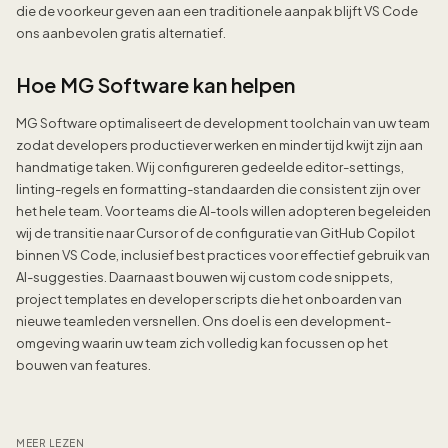
die de voorkeur geven aan een traditionele aanpak blijft VS Code
ons aanbevolen gratis alternatief.
Hoe MG Software kan helpen
MG Software optimaliseert de development toolchain van uw team
zodat developers productiever werken en minder tijd kwijt zijn aan
handmatige taken. Wij configureren gedeelde editor-settings,
linting-regels en formatting-standaarden die consistent zijn over
het hele team. Voor teams die AI-tools willen adopteren begeleiden
wij de transitie naar Cursor of de configuratie van GitHub Copilot
binnen VS Code, inclusief best practices voor effectief gebruik van
AI-suggesties. Daarnaast bouwen wij custom code snippets,
project templates en developer scripts die het onboarden van
nieuwe teamleden versnellen. Ons doel is een development-
omgeving waarin uw team zich volledig kan focussen op het
bouwen van features.
MEER LEZEN