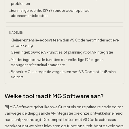
problemen
Eenmalige licentie ($99) zonder doorlopende
+
abonnementskosten
NADELEN
Kleiner extensie-ecosysteem dan VS Code met minder actieve
-
ontwikkeling
Geen ingebouwde AI-functies of planning voor AI-integratie
-
Minder ingebouwde functies dan volledige IDE's: geen
-
debugger of terminal standaard
Beperkte Git-integratie vergeleken met VS Code of JetBrains
-
editors
Welke tool raadt MG Software aan?
Bij MG Software gebruiken we Cursor als onze primaire code editor
vanwege de diepgaande AI-integratie die onze ontwikkelsnelheid
aanzienlijk verhoogt. De compatibiliteit met VS Code extensies
betekent dat we niets inleveren op functionaliteit. Voor developers