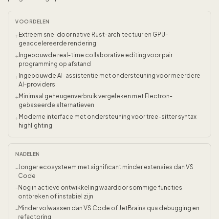
VOORDELEN
Extreem snel door native Rust-architectuur en GPU-
+
geaccelereerde rendering
Ingebouwde real-time collaborative editing voor pair
+
programming op afstand
Ingebouwde AI-assistentie met ondersteuning voor meerdere
+
AI-providers
Minimaal geheugenverbruik vergeleken met Electron-
+
gebaseerde alternatieven
Moderne interface met ondersteuning voor tree-sitter syntax
+
highlighting
NADELEN
Jonger ecosysteem met significant minder extensies dan VS
-
Code
Nog in actieve ontwikkeling waardoor sommige functies
-
ontbreken of instabiel zijn
Minder volwassen dan VS Code of JetBrains qua debugging en
-
refactoring