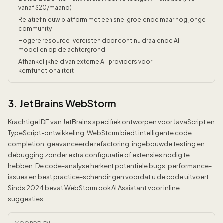
vanaf $20/maand)
Relatief nieuw platform met een snel groeiende maar nog jonge
-
community
Hogere resource-vereisten door continu draaiende AI-
-
modellen op de achtergrond
Afhankelijkheid van externe AI-providers voor
-
kernfunctionaliteit
3. JetBrains WebStorm
Krachtige IDE van JetBrains specifiek ontworpen voor JavaScript en
TypeScript-ontwikkeling. WebStorm biedt intelligente code
completion, geavanceerde refactoring, ingebouwde testing en
debugging zonder extra configuratie of extensies nodig te
hebben. De code-analyse herkent potentiele bugs, performance-
issues en best practice-schendingen voordat u de code uitvoert.
Sinds 2024 bevat WebStorm ook AI Assistant voor inline
suggesties.