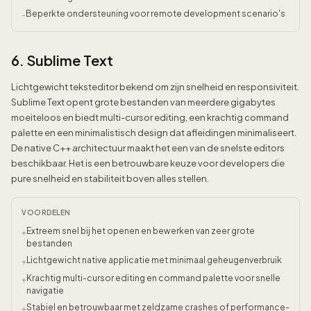
Beperkte ondersteuning voor remote development scenario's
-
6. Sublime Text
Lichtgewicht teksteditor bekend om zijn snelheid en responsiviteit.
Sublime Text opent grote bestanden van meerdere gigabytes
moeiteloos en biedt multi-cursor editing, een krachtig command
palette en een minimalistisch design dat afleidingen minimaliseert.
De native C++ architectuur maakt het een van de snelste editors
beschikbaar. Het is een betrouwbare keuze voor developers die
pure snelheid en stabiliteit boven alles stellen.
VOORDELEN
Extreem snel bij het openen en bewerken van zeer grote
+
bestanden
Lichtgewicht native applicatie met minimaal geheugenverbruik
+
Krachtig multi-cursor editing en command palette voor snelle
+
navigatie
Stabiel en betrouwbaar met zeldzame crashes of performance-
+