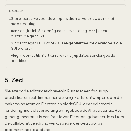
NADELEN
Steile leercurve voor developers die niet vertrouwd zijn met
-
modal editing
Aanzienlijke initiële configuratie-investering tenzij u een
-
distributie gebruikt
Minder toegankelijk voor visueel-georiënteerde developers die
-
GUI preferen
Plugin-compatibiliteit kan breken bij updates zonder goede
-
lockfiles
5. Zed
Nieuwe code editor geschreven in Rust met een focus op
prestaties en real-time samenwerking. Zed is ontworpen door de
makers van Atom en Electron en biedt GPU-geaccelereerde
rendering, multiplayer editing en ingebouwde AI-assistentie. Het
geheugenverbruik is een fractie van Electron-gebaseerde editors.
De collaborative editing werkt soepel genoeg voor pair
programming op afstand.