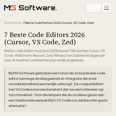
Ga naar inhoud
Home
/
Tools
/
7 Beste Code Editors 2026 (Cursor, VS Code, Zed)
7 Beste Code Editors 2026
(Cursor, VS Code, Zed)
Welke code editor moet je in 2026 kiezen? We testten Cursor, VS
Code, WebStorm, Neovim, Zed, Windsurf en Sublime 14 dagen per
stuk. AI-kwaliteit, snelheid en prijs eerlijk vergeleken.
Bij MG Software gebruiken we Cursor als onze primaire code
editor vanwege de diepgaande AI-integratie die onze
ontwikkelsnelheid aanzienlijk verhoogt. De compatibiliteit
met VS Code extensies betekent dat we niets inleveren op
functionaliteit. Voor developers die de voorkeur geven aan
een traditionele aanpak blijft VS Code ons aanbevolen gratis
alternatief.