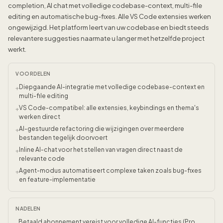
completion, AI chat met volledige codebase-context, multi-file
editing en automatische bug-fixes. Alle VS Code extensies werken
ongewijzigd. Het platform leert van uw codebase en biedt steeds
relevantere suggesties naarmate u langer met hetzelfde project
werkt.
VOORDELEN
Diepgaande AI-integratie met volledige codebase-context en
+
multi-file editing
VS Code-compatibel: alle extensies, keybindings en thema's
+
werken direct
AI-gestuurde refactoring die wijzigingen over meerdere
+
bestanden tegelijk doorvoert
Inline AI-chat voor het stellen van vragen direct naast de
+
relevante code
Agent-modus automatiseert complexe taken zoals bug-fixes
+
en feature-implementatie
NADELEN
Betaald abonnement vereist voor volledige AI-functies (Pro
-