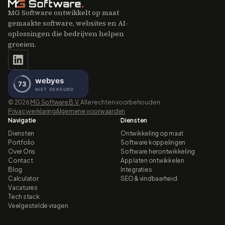
MG Software ontwikkelt op maat
gemaakte software, websites en AI-
oplossingen die bedrijven helpen
groeien.
©
2026
MG Software B.V.
Alle rechten voorbehouden.
Privacyverklaring
Algemene voorwaarden
Navigatie
Diensten
Diensten
Ontwikkeling op maat
Portfolio
Software koppelingen
Over Ons
Software herontwikkeling
Contact
App laten ontwikkelen
Blog
Integraties
Calculator
SEO & vindbaarheid
Vacatures
Tech stack
Veelgestelde vragen