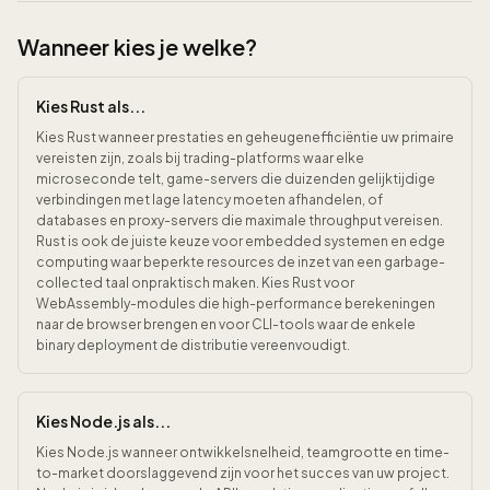
Wanneer kies je welke?
Kies Rust als...
Kies Rust wanneer prestaties en geheugenefficiëntie uw primaire
vereisten zijn, zoals bij trading-platforms waar elke
microseconde telt, game-servers die duizenden gelijktijdige
verbindingen met lage latency moeten afhandelen, of
databases en proxy-servers die maximale throughput vereisen.
Rust is ook de juiste keuze voor embedded systemen en edge
computing waar beperkte resources de inzet van een garbage-
collected taal onpraktisch maken. Kies Rust voor
WebAssembly-modules die high-performance berekeningen
naar de browser brengen en voor CLI-tools waar de enkele
binary deployment de distributie vereenvoudigt.
Kies Node.js als...
Kies Node.js wanneer ontwikkelsnelheid, teamgrootte en time-
to-market doorslaggevend zijn voor het succes van uw project.