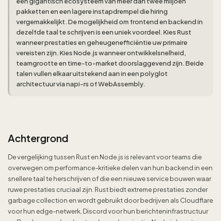
een gigantisch ecosysteem van meer dan twee miljoen
pakketten en een lagere instapdrempel die hiring
vergemakkelijkt. De mogelijkheid om frontend en backend in
dezelfde taal te schrijven is een uniek voordeel. Kies Rust
wanneer prestaties en geheugenefficiëntie uw primaire
vereisten zijn. Kies Node.js wanneer ontwikkelsnelheid,
teamgrootte en time-to-market doorslaggevend zijn. Beide
talen vullen elkaar uitstekend aan in een polyglot
architectuur via napi-rs of WebAssembly.
Achtergrond
De vergelijking tussen Rust en Node.js is relevant voor teams die
overwegen om performance-kritieke delen van hun backend in een
snellere taal te herschrijven of die een nieuwe service bouwen waar
ruwe prestaties cruciaal zijn. Rust biedt extreme prestaties zonder
garbage collection en wordt gebruikt door bedrijven als Cloudflare
voor hun edge-netwerk, Discord voor hun berichteninfrastructuur