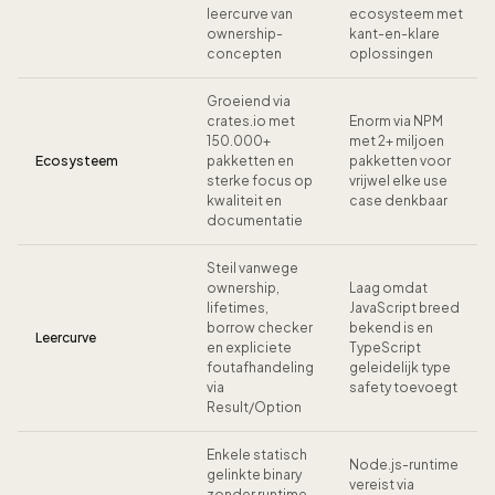
leercurve van
ecosysteem met
ownership-
kant-en-klare
concepten
oplossingen
Groeiend via
crates.io met
Enorm via NPM
150.000+
met 2+ miljoen
Ecosysteem
pakketten en
pakketten voor
sterke focus op
vrijwel elke use
kwaliteit en
case denkbaar
documentatie
Steil vanwege
ownership,
Laag omdat
lifetimes,
JavaScript breed
borrow checker
bekend is en
Leercurve
en expliciete
TypeScript
foutafhandeling
geleidelijk type
via
safety toevoegt
Result/Option
Enkele statisch
Node.js-runtime
gelinkte binary
vereist via
zonder runtime