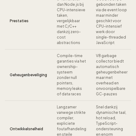
dan Node.js bij
gebonden taken
CPU-intensieve
via de event loop
taken,
maar minder
Prestaties
vergelijkbaar
geschikt voor
met C/C++
CPU-intensief
dankzij zero-
werk door
cost
single-threaded
abstractions
JavaScript
Compile-time
V8 garbage
garanties via het
collector biedt
ownership-
automatisch
systeem
geheugenbeheer
Geheugenbeveiliging
zonder null
maar met
pointers,
overhead en
memory leaks
onvoorspelbare
of data races
GC-pauzes
Langzamer
Snel dankzij
vanwege strikte
dynamische taal,
compiler,
hot reload,
expliciete
TypeScript-
Ontwikkelsnelheid
foutafhandeling
ondersteuning
en steile
en enorm