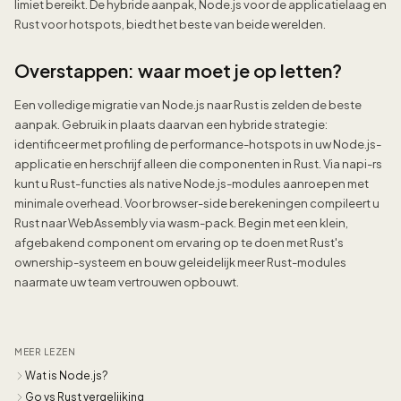
limiet bereikt. De hybride aanpak, Node.js voor de applicatielaag en
Rust voor hotspots, biedt het beste van beide werelden.
Overstappen: waar moet je op letten?
Een volledige migratie van Node.js naar Rust is zelden de beste
aanpak. Gebruik in plaats daarvan een hybride strategie:
identificeer met profiling de performance-hotspots in uw Node.js-
applicatie en herschrijf alleen die componenten in Rust. Via napi-rs
kunt u Rust-functies als native Node.js-modules aanroepen met
minimale overhead. Voor browser-side berekeningen compileert u
Rust naar WebAssembly via wasm-pack. Begin met een klein,
afgebakend component om ervaring op te doen met Rust's
ownership-systeem en bouw geleidelijk meer Rust-modules
naarmate uw team vertrouwen opbouwt.
MEER LEZEN
Wat is Node.js?
Go vs Rust vergelijking