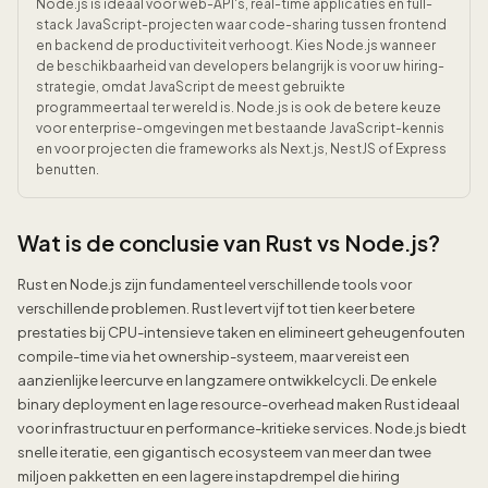
Node.js is ideaal voor web-API's, real-time applicaties en full-
stack JavaScript-projecten waar code-sharing tussen frontend
en backend de productiviteit verhoogt. Kies Node.js wanneer
de beschikbaarheid van developers belangrijk is voor uw hiring-
strategie, omdat JavaScript de meest gebruikte
programmeertaal ter wereld is. Node.js is ook de betere keuze
voor enterprise-omgevingen met bestaande JavaScript-kennis
en voor projecten die frameworks als Next.js, NestJS of Express
benutten.
Wat is de conclusie van Rust vs Node.js?
Rust en Node.js zijn fundamenteel verschillende tools voor
verschillende problemen. Rust levert vijf tot tien keer betere
prestaties bij CPU-intensieve taken en elimineert geheugenfouten
compile-time via het ownership-systeem, maar vereist een
aanzienlijke leercurve en langzamere ontwikkelcycli. De enkele
binary deployment en lage resource-overhead maken Rust ideaal
voor infrastructuur en performance-kritieke services. Node.js biedt
snelle iteratie, een gigantisch ecosysteem van meer dan twee
miljoen pakketten en een lagere instapdrempel die hiring