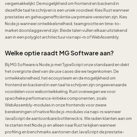
vergemakkelijkt. De mogelijkheid om frontend en backend in
dezelfde taal te schrijven is een uniek voordeel. Kies Rust wanneer
prestaties en geheugenefficiëntie uw primaire vereisten zijn. Kies
Node.js wanneer ontwikkelsnelheid, teamgrootte en time-to-
market doorslaggevend zijn. Beide talen vullen elkaar uitstekend
aan in een polyglot architectuur via napi-rs of WebAssembly.
Welke optie raadt MG Software aan?
Bij MG Software is Node.js met TypeScript onze standaard en dekt
het overgrote deel van de use cases die we tegenkomen. De
ontwikkelsnelheid, het ecosysteem en de mogelijkheid om
frontend en backend in een taal te schrijven zijn ongeevenaarde
voordelen voor webontwikkeling. Rust overwegen we voor
specifieke performance-kritieke componenten, zoals
WebAssembly-modules in onze frontends voor zware
berekeningen of native Node.js-modules via napi-rs wanneer
JavaScript de aantoonbare bottleneck is. We raden klanten aan om
te starten met Node.js en alleen naar Rust te kijken wanneer
profiling en benchmarks aantonen dat JavaScript de prestatie-