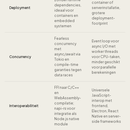
container of
dependencies,
Deployment
serverinstallatie,
ideaal voor
grotere
containers en
deployment-
embedded
footprint
systemen
Fearless
Event loop voor
concurrency
async I/O met
met
worker threads
async/await via
Concurrency
voor CPU-taken,
Tokio en
minder geschikt
compile-time
voor parallelle
garanties tegen
berekeningen
data races
FFI naar C/C++
Universele
en
JavaScript-
WebAssembly-
interop met
compilatie;
Interoperabiliteit
frontend,
napi-rs voor
Electron, React
integratie als
Native en server-
Node.js native
side frameworks
module