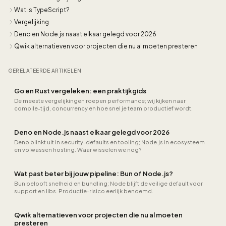
Wat is TypeScript?
Vergelijking
Deno en Node.js naast elkaar gelegd voor 2026
Qwik alternatieven voor projecten die nu al moeten presteren
GERELATEERDE ARTIKELEN
Go en Rust vergeleken: een praktijkgids
De meeste vergelijkingen roepen performance; wij kijken naar
compile-tijd, concurrency en hoe snel je team productief wordt.
Deno en Node.js naast elkaar gelegd voor 2026
Deno blinkt uit in security-defaults en tooling; Node.js in ecosysteem
en volwassen hosting. Waar wisselen we nog?
Wat past beter bij jouw pipeline: Bun of Node.js?
Bun belooft snelheid en bundling; Node blijft de veilige default voor
support en libs. Productie-risico eerlijk benoemd.
Qwik alternatieven voor projecten die nu al moeten
presteren