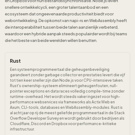
en Dropbox voor hun bestandssynchronisatie. Node.js levert
snellere ontwikkelcycli, een groter talentaanbod en een
ecosysteem dat ongeevenaarde productiviteit biedt voor
webontwikkeling. De opkomst van napi-rs en WebAssembly heeft
de interoperabiliteit tussen beide talen aanzienlijk verbeterd,
waardoor een hybride aanpak steeds populairder wordt bij teams
die het beste van beide werelden willen benutten.
Rust
Een systeemprogrammeertaal die geheugenbeveiliging
garandeert zonder garbage collector en prestaties levert die vijf
tot tien keer sneller zijn dan Node.js voor CPU-intensieve taken.
Rust's ownership-systeem elimineert geheugenfouten, null-
pointer exceptions en data races volledig compile-time zonder
runtime-overhead. Het wordt steeds vaker ingezet voor high-
performance webservices via frameworks als Actix Web en
Axum, CLI-tools, databases en WebAssembly-modules. Rust is
al acht jaar op rij de meest geliefde programmeertaal in de Stack
Overflow Developer Survey en wordt gebruikt door bedrijven als
Cloudflare, Discord en Dropbox voor performance-kritieke
infrastructuur.