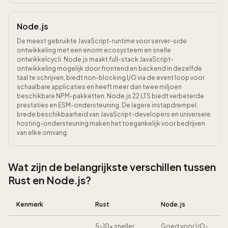
Node.js
De meest gebruikte JavaScript-runtime voor server-side
ontwikkeling met een enorm ecosysteem en snelle
ontwikkelcycli. Node.js maakt full-stack JavaScript-
ontwikkeling mogelijk door frontend en backend in dezelfde
taal te schrijven, biedt non-blocking I/O via de event loop voor
schaalbare applicaties en heeft meer dan twee miljoen
beschikbare NPM-pakketten. Node.js 22 LTS biedt verbeterde
prestaties en ESM-ondersteuning. De lagere instapdrempel,
brede beschikbaarheid van JavaScript-developers en universele
hosting-ondersteuning maken het toegankelijk voor bedrijven
van elke omvang.
Wat zijn de belangrijkste verschillen tussen
Rust en Node.js?
Kenmerk
Rust
Node.js
5-10x sneller
Goed voor I/O-