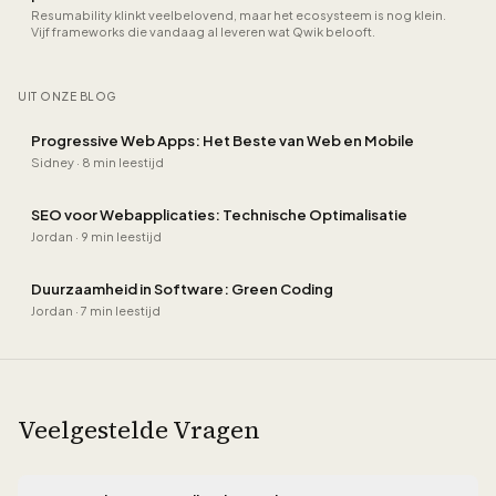
Resumability klinkt veelbelovend, maar het ecosysteem is nog klein.
Vijf frameworks die vandaag al leveren wat Qwik belooft.
UIT ONZE BLOG
Progressive Web Apps: Het Beste van Web en Mobile
Sidney
·
8 min leestijd
SEO voor Webapplicaties: Technische Optimalisatie
Jordan
·
9 min leestijd
Duurzaamheid in Software: Green Coding
Jordan
·
7 min leestijd
Veelgestelde Vragen