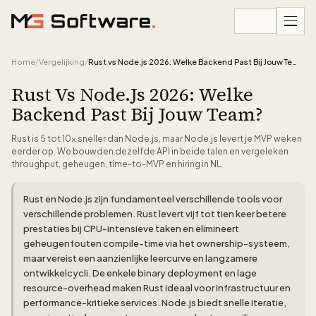
Ga naar inhoud
Home
/
Vergelijking
/
Rust vs Node.js 2026: Welke Backend Past Bij Jouw Team?
Rust Vs Node.js 2026: Welke
Backend Past Bij Jouw Team?
Rust is 5 tot 10x sneller dan Node.js, maar Node.js levert je MVP weken
eerder op. We bouwden dezelfde API in beide talen en vergeleken
throughput, geheugen, time-to-MVP en hiring in NL.
Rust en Node.js zijn fundamenteel verschillende tools voor
verschillende problemen. Rust levert vijf tot tien keer betere
prestaties bij CPU-intensieve taken en elimineert
geheugenfouten compile-time via het ownership-systeem,
maar vereist een aanzienlijke leercurve en langzamere
ontwikkelcycli. De enkele binary deployment en lage
resource-overhead maken Rust ideaal voor infrastructuur en
performance-kritieke services. Node.js biedt snelle iteratie,