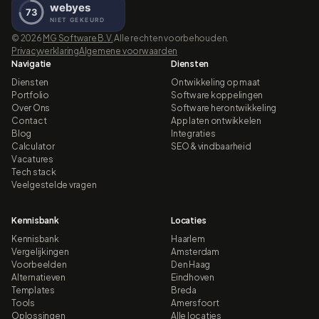
©
2026
MG Software B.V.
Alle rechten voorbehouden.
Privacyverklaring
Algemene voorwaarden
Navigatie
Diensten
Diensten
Ontwikkeling op maat
Portfolio
Software koppelingen
Over Ons
Software herontwikkeling
Contact
App laten ontwikkelen
Blog
Integraties
Calculator
SEO & vindbaarheid
Vacatures
Tech stack
Veelgestelde vragen
Kennisbank
Locaties
Kennisbank
Haarlem
Vergelijkingen
Amsterdam
Voorbeelden
Den Haag
Alternatieven
Eindhoven
Templates
Breda
Tools
Amersfoort
Oplossingen
Alle locaties