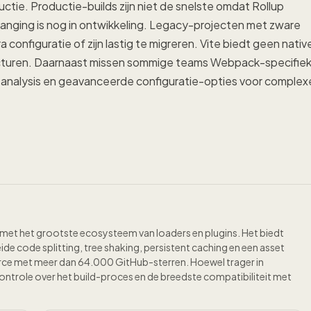
tie. Productie-builds zijn niet de snelste omdat Rollup
anging is nog in ontwikkeling. Legacy-projecten met zware
nfiguratie of zijn lastig te migreren. Vite biedt geen nativ
ecturen. Daarnaast missen sommige teams Webpack-specifie
e analysis en geavanceerde configuratie-opties voor complex
 met het grootste ecosysteem van loaders en plugins. Het biedt
e code splitting, tree shaking, persistent caching en een asset
ce met meer dan 64.000 GitHub-sterren. Hoewel trager in
trole over het build-proces en de breedste compatibiliteit met