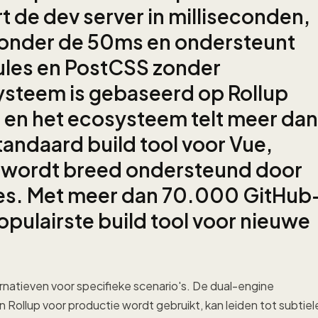
t de dev server in milliseconden,
n onder de 50ms en ondersteunt
ules en PostCSS zonder
systeem is gebaseerd op Rollup
 en het ecosysteem telt meer dan
standaard build tool voor Vue,
en wordt breed ondersteund door
ates. Met meer dan 70.000 GitHub
populairste build tool voor nieuwe
natieven voor specifieke scenario's. De dual-engine
n Rollup voor productie wordt gebruikt, kan leiden tot subtiel