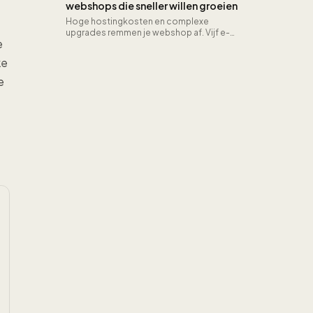
webshops die sneller willen groeien
Hoge hostingkosten en complexe
upgrades remmen je webshop af. Vijf e-
e
commerce platforms die schaalbaarheid
bieden zonder de overhead van
ke
Magento.
e