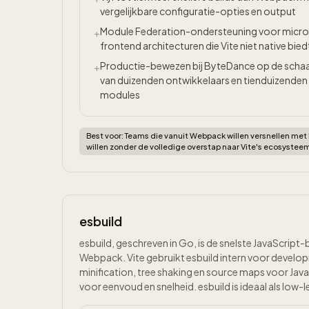
vergelijkbare configuratie-opties en output
Module Federation-ondersteuning voor micro
+
frontend architecturen die Vite niet native bied
Productie-bewezen bij ByteDance op de schaa
+
van duizenden ontwikkelaars en tienduizenden
modules
Best voor:
Teams die vanuit Webpack willen versnellen me
willen zonder de volledige overstap naar Vite's ecosystee
esbuild
esbuild, geschreven in Go, is de snelste JavaScript
Webpack. Vite gebruikt esbuild intern voor develop
minification, tree shaking en source maps voor Jav
voor eenvoud en snelheid. esbuild is ideaal als low-l