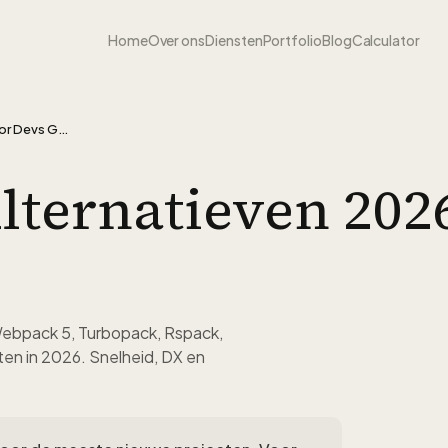
Home
Over ons
Diensten
Portfolio
Blog
Calculator
5 Beste Vite Alternatieven 2026 (Door Devs Getest)
Alternatieven 20
Webpack 5, Turbopack, Rspack,
ten in 2026. Snelheid, DX en