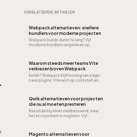
praktijk
GERELATEERDE ARTIKELEN
Webpack alternatieven: snellere
bundlers voor moderne projecten
Webpack builds duren te lang? Vijf
moderne bundlers vergeleken op
snelheid, configuratie en ecosysteem
voor frontend-teams die willen
versnellen.
Waarom steeds meer teams Vite
verkiezen boven Webpack
Eerlijk? Webpack blijft koning van edge-
case plugins; Vite wint op cold start en
-
HMR zolang je setup past bij ESM.
Qwik alternatieven voor projecten
die nu al moeten presteren
Resumability klinkt veelbelovend, maar
het ecosysteem is nog klein. Vijf
frameworks die vandaag al leveren wat
Qwik belooft.
e
Magento alternatieven voor