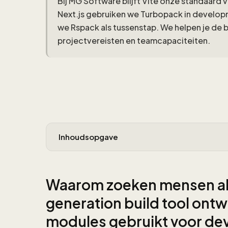
Bij MG Software blijft Vite onze standaard
Next.js gebruiken we Turbopack in develop
we Rspack als tussenstap. We helpen je de bu
projectvereisten en teamcapaciteiten.
Inhoudsopgave
Waarom zoeken mensen alte
generation build tool ontw
modules gebruikt voor de