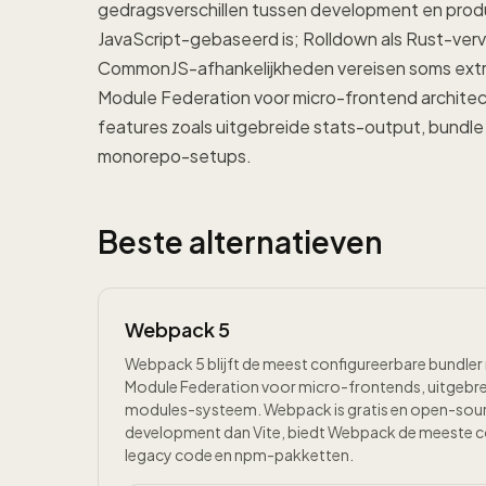
gedragsverschillen tussen development en produc
JavaScript-gebaseerd is; Rolldown als Rust-verv
CommonJS-afhankelijkheden vereisen soms extra co
Module Federation voor micro-frontend archit
features zoals uitgebreide stats-output, bundl
monorepo-setups.
Beste alternatieven
Webpack 5
Webpack 5 blijft de meest configureerbare bundler
Module Federation voor micro-frontends, uitgebreid
modules-systeem. Webpack is gratis en open-sour
development dan Vite, biedt Webpack de meeste con
legacy code en npm-pakketten.