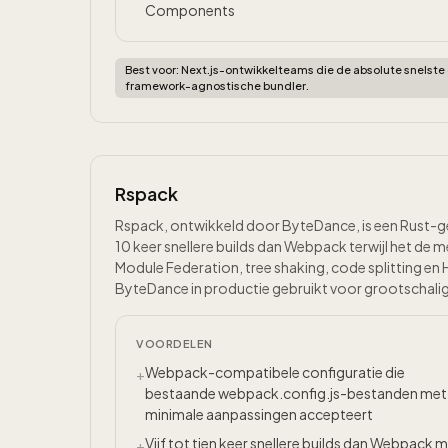
Components
Best voor:
Next.js-ontwikkelteams die de absolute snelst
framework-agnostische bundler.
Rspack
Rspack, ontwikkeld door ByteDance, is een Rust-g
10 keer snellere builds dan Webpack terwijl het d
Module Federation, tree shaking, code splitting en H
ByteDance in productie gebruikt voor grootschali
VOORDELEN
Webpack-compatibele configuratie die
+
bestaande webpack.config.js-bestanden met
minimale aanpassingen accepteert
Vijf tot tien keer snellere builds dan Webpack 
+