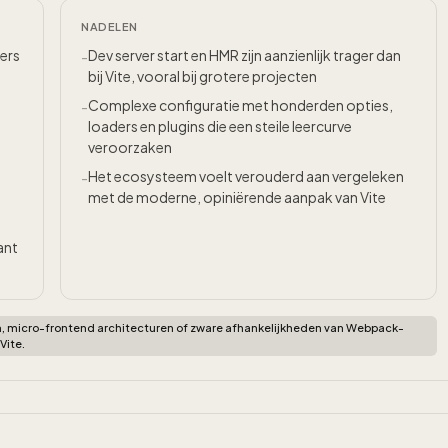
NADELEN
ers
Dev server start en HMR zijn aanzienlijk trager dan
-
bij Vite, vooral bij grotere projecten
Complexe configuratie met honderden opties,
-
loaders en plugins die een steile leercurve
veroorzaken
Het ecosysteem voelt verouderd aan vergeleken
-
met de moderne, opiniërende aanpak van Vite
ant
, micro-frontend architecturen of zware afhankelijkheden van Webpack-
Vite.