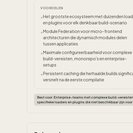
VOORDELEN
Het grootste ecosysteem met duizenden load
+
en plugins voor elk denkbaar build-scenario
Module Federation voor micro-frontend
+
architecturen die dynamisch modules delen
tussen applicaties
Maximale configureerbaarheid voor complexe
+
build-vereisten, monorepo's en enterprise-
setups
Persistent caching die herhaalde builds signific
+
versnelt na de eerste compilatie
Best voor:
Enterprise-teams met complexe build-vereisten
specifieke loaders en plugins die niet beschikbaar zijn voor 