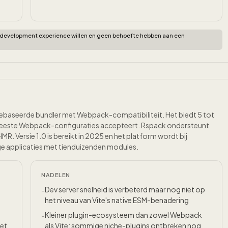
e development experience willen en geen behoefte hebben aan een
ebaseerde bundler met Webpack-compatibiliteit. Het biedt 5 tot
e meeste Webpack-configuraties accepteert. Rspack ondersteunt
MR. Versie 1.0 is bereikt in 2025 en het platform wordt bij
ge applicaties met tienduizenden modules.
NADELEN
Dev server snelheid is verbeterd maar nog niet op
-
het niveau van Vite's native ESM-benadering
Kleiner plugin-ecosysteem dan zowel Webpack
-
met
als Vite: sommige niche-plugins ontbreken nog