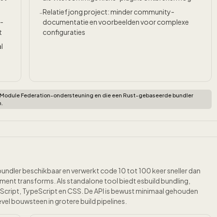
Relatief jong project: minder community-
-
-
documentatie en voorbeelden voor complexe
t
configuraties
l
t Module Federation-ondersteuning en die een Rust-gebaseerde bundler
m.
-bundler beschikbaar en verwerkt code 10 tot 100 keer sneller dan
ment transforms. Als standalone tool biedt esbuild bundling,
aScript, TypeScript en CSS. De API is bewust minimaal gehouden
evel bouwsteen in grotere build pipelines.