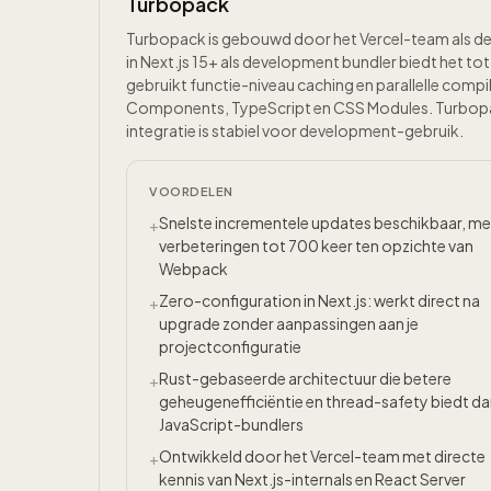
Turbopack
Turbopack is gebouwd door het Vercel-team als de
in Next.js 15+ als development bundler biedt het 
gebruikt functie-niveau caching en parallelle comp
Components, TypeScript en CSS Modules. Turbopack 
integratie is stabiel voor development-gebruik.
VOORDELEN
Snelste incrementele updates beschikbaar, me
+
verbeteringen tot 700 keer ten opzichte van
Webpack
Zero-configuration in Next.js: werkt direct na
+
upgrade zonder aanpassingen aan je
projectconfiguratie
Rust-gebaseerde architectuur die betere
+
geheugenefficiëntie en thread-safety biedt d
JavaScript-bundlers
Ontwikkeld door het Vercel-team met directe
+
kennis van Next.js-internals en React Server