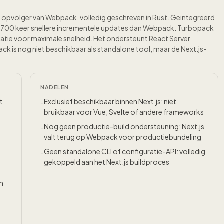
 opvolger van Webpack, volledig geschreven in Rust. Geintegreerd
tot 700 keer snellere incrementele updates dan Webpack. Turbopack
ilatie voor maximale snelheid. Het ondersteunt React Server
is nog niet beschikbaar als standalone tool, maar de Next.js-
NADELEN
t
Exclusief beschikbaar binnen Next.js: niet
-
bruikbaar voor Vue, Svelte of andere frameworks
Nog geen productie-build ondersteuning: Next.js
-
valt terug op Webpack voor productiebundeling
Geen standalone CLI of configuratie-API: volledig
-
gekoppeld aan het Next.js buildproces
an