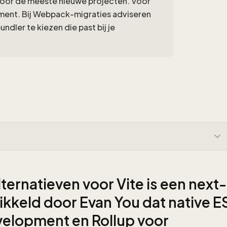
 voor de meeste nieuwe projecten. Voor
ment. Bij Webpack-migraties adviseren
ndler te kiezen die past bij je
rnatieven voor Vite is een next-
ikkeld door Evan You dat native E
velopment en Rollup voor