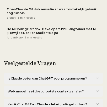
OpenClaw de GitHub sensatie en waarom zakelijk gebruik
nog risico is
Sidney
·
8 min leestijd
De AI Coding Paradox: Developers 19% Langzamer met AI
(Terwijl Ze Denken Sneller te Zijn)
Jordan Munk
·
9 min leestijd
Veelgestelde Vragen
Is Claude beter dan ChatGPT voor programmeren?
Ja, Claude Opus 4.6 scoort 80,8% op SWE-Bench Verified en is
de onbetwiste leider voor software-engineering taken. GPT-5.4
Welk model heeft het grootste contextvenster?
scoort 57,7% op SWE-Bench Pro, wat sterk is maar achter
In 2026 bieden zowel ChatGPT (GPT-5.4) als Claude (Opus 4.6
Claude voor complexe programmeertaken, refactoring en
en Sonnet 4.6) een contextvenster van 1 miljoen tokens. Gemini
Kan ik ChatGPT en Claude allebei gratis gebruiken?
code-review. Beide bieden nu 1M tokens context. In de