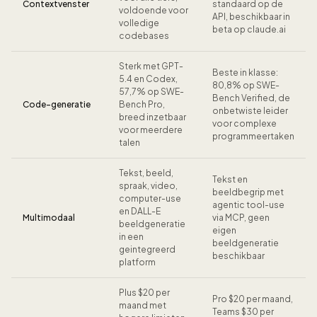
Contextvenster
standaard op de
voldoende voor
API, beschikbaar in
volledige
beta op claude.ai
codebases
Sterk met GPT-
Beste in klasse:
5.4 en Codex,
80,8% op SWE-
57,7% op SWE-
Bench Verified, de
Code-generatie
Bench Pro,
onbetwiste leider
breed inzetbaar
voor complexe
voor meerdere
programmeertaken
talen
Tekst, beeld,
Tekst en
spraak, video,
beeldbegrip met
computer-use
agentic tool-use
en DALL-E
Multimodaal
via MCP, geen
beeldgeneratie
eigen
in een
beeldgeneratie
geintegreerd
beschikbaar
platform
Plus $20 per
Pro $20 per maand,
maand met
Teams $30 per