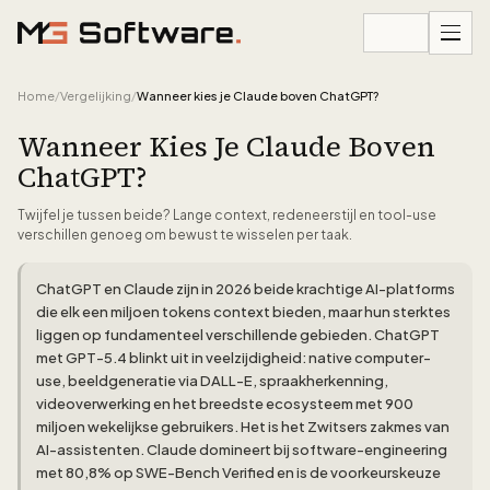
Ga naar inhoud
Home
/
Vergelijking
/
Wanneer kies je Claude boven ChatGPT?
Wanneer Kies Je Claude Boven
ChatGPT?
Twijfel je tussen beide? Lange context, redeneerstijl en tool-use
verschillen genoeg om bewust te wisselen per taak.
ChatGPT en Claude zijn in 2026 beide krachtige AI-platforms
die elk een miljoen tokens context bieden, maar hun sterktes
liggen op fundamenteel verschillende gebieden. ChatGPT
met GPT-5.4 blinkt uit in veelzijdigheid: native computer-
use, beeldgeneratie via DALL-E, spraakherkenning,
videoverwerking en het breedste ecosysteem met 900
miljoen wekelijkse gebruikers. Het is het Zwitsers zakmes van
AI-assistenten. Claude domineert bij software-engineering
met 80,8% op SWE-Bench Verified en is de voorkeurskeuze