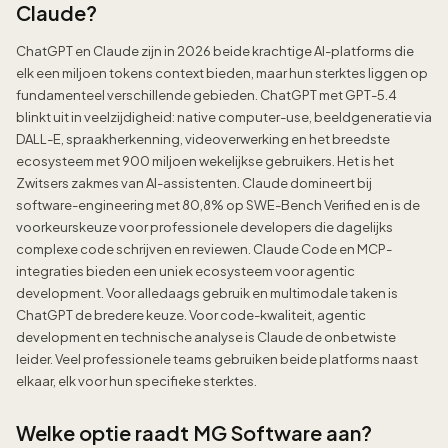
Claude?
ChatGPT en Claude zijn in 2026 beide krachtige AI-platforms die
elk een miljoen tokens context bieden, maar hun sterktes liggen op
fundamenteel verschillende gebieden. ChatGPT met GPT-5.4
blinkt uit in veelzijdigheid: native computer-use, beeldgeneratie via
DALL-E, spraakherkenning, videoverwerking en het breedste
ecosysteem met 900 miljoen wekelijkse gebruikers. Het is het
Zwitsers zakmes van AI-assistenten. Claude domineert bij
software-engineering met 80,8% op SWE-Bench Verified en is de
voorkeurskeuze voor professionele developers die dagelijks
complexe code schrijven en reviewen. Claude Code en MCP-
integraties bieden een uniek ecosysteem voor agentic
development. Voor alledaags gebruik en multimodale taken is
ChatGPT de bredere keuze. Voor code-kwaliteit, agentic
development en technische analyse is Claude de onbetwiste
leider. Veel professionele teams gebruiken beide platforms naast
elkaar, elk voor hun specifieke sterktes.
Welke optie raadt MG Software aan?