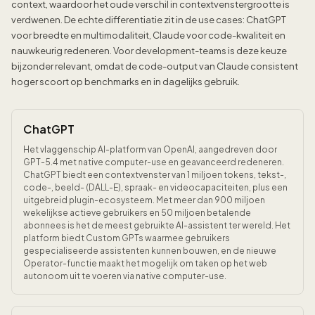
context, waardoor het oude verschil in contextvenstergrootte is
verdwenen. De echte differentiatie zit in de use cases: ChatGPT
voor breedte en multimodaliteit, Claude voor code-kwaliteit en
nauwkeurig redeneren. Voor development-teams is deze keuze
bijzonder relevant, omdat de code-output van Claude consistent
hoger scoort op benchmarks en in dagelijks gebruik.
ChatGPT
Het vlaggenschip AI-platform van OpenAI, aangedreven door
GPT-5.4 met native computer-use en geavanceerd redeneren.
ChatGPT biedt een contextvenster van 1 miljoen tokens, tekst-,
code-, beeld- (DALL-E), spraak- en videocapaciteiten, plus een
uitgebreid plugin-ecosysteem. Met meer dan 900 miljoen
wekelijkse actieve gebruikers en 50 miljoen betalende
abonnees is het de meest gebruikte AI-assistent ter wereld. Het
platform biedt Custom GPTs waarmee gebruikers
gespecialiseerde assistenten kunnen bouwen, en de nieuwe
Operator-functie maakt het mogelijk om taken op het web
autonoom uit te voeren via native computer-use.