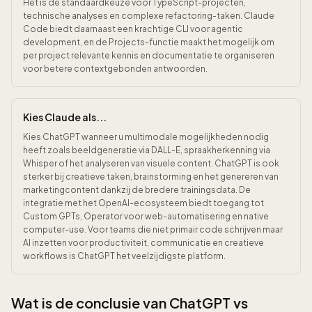
Het is de standaardkeuze voor TypeScript-projecten,
technische analyses en complexe refactoring-taken. Claude
Code biedt daarnaast een krachtige CLI voor agentic
development, en de Projects-functie maakt het mogelijk om
per project relevante kennis en documentatie te organiseren
voor betere contextgebonden antwoorden.
Kies Claude als...
Kies ChatGPT wanneer u multimodale mogelijkheden nodig
heeft zoals beeldgeneratie via DALL-E, spraakherkenning via
Whisper of het analyseren van visuele content. ChatGPT is ook
sterker bij creatieve taken, brainstorming en het genereren van
marketingcontent dankzij de bredere trainingsdata. De
integratie met het OpenAI-ecosysteem biedt toegang tot
Custom GPTs, Operator voor web-automatisering en native
computer-use. Voor teams die niet primair code schrijven maar
AI inzetten voor productiviteit, communicatie en creatieve
workflows is ChatGPT het veelzijdigste platform.
Wat is de conclusie van ChatGPT vs