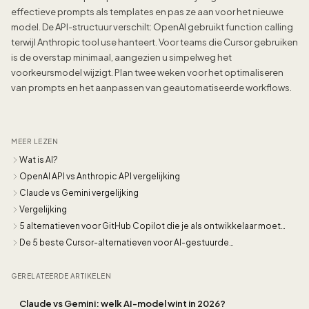
effectieve prompts als templates en pas ze aan voor het nieuwe
model. De API-structuur verschilt: OpenAI gebruikt function calling
terwijl Anthropic tool use hanteert. Voor teams die Cursor gebruiken
is de overstap minimaal, aangezien u simpelweg het
voorkeursmodel wijzigt. Plan twee weken voor het optimaliseren
van prompts en het aanpassen van geautomatiseerde workflows.
MEER LEZEN
Wat is AI?
OpenAI API vs Anthropic API vergelijking
Claude vs Gemini vergelijking
Vergelijking
5 alternatieven voor GitHub Copilot die je als ontwikkelaar moet
kennen
De 5 beste Cursor-alternatieven voor AI-gestuurde
softwareontwikkeling
GERELATEERDE ARTIKELEN
Claude vs Gemini: welk AI-model wint in 2026?