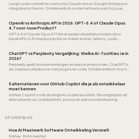
Lange code-context en nuance bij Claude versus Google Workspace
integratie bij Gemini. Ontdek welk AI-model het beste past bij jouw
team in 2026.
OpenAI vs Anthropic API in 2026: GPT-5.4 of Claude Opus
4.7 voor Jouw Product?
GPT-5.4 of Claude Opus 4.7? We draaiden dezelfde prompts door
beide APIs in 30 klantprojecten en maten kosten, latency, code-
kwaliteit en weigeringspercentages. Echte cijfers uit productie.
ChatGPT vs Perplexity Vergelijking: Welke AI-Tool Kies Je in
2026?
Perplexity geeft bronvermeldingen en exacte antwoorden. ChatGPT is
de creatieve alleskunner met plugins en code. Ontdek welke AI-tool het
beste bij jouw dagelijks werk past.
5 alternatieven voor GitHub Copilot die je als ontwikkelaar
moet kennen
GitHub Copilot is niet de enige AI-codeerassistent. We vergelijken vijf
alternatieven op codekwaliteit, privacy en editorondersteuning.
UIT ONZE BLOG
Hoe AI Maatwerk Software Ontwikkeling Versnelt
Sidney
·
8 min leestijd