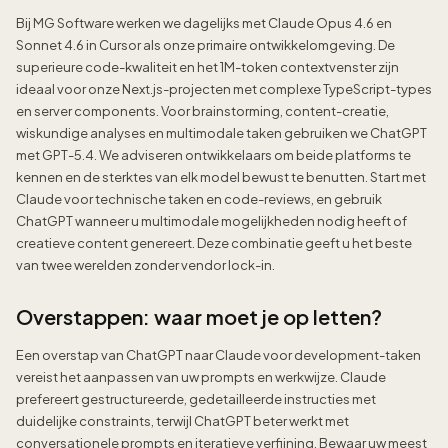
Bij MG Software werken we dagelijks met Claude Opus 4.6 en
Sonnet 4.6 in Cursor als onze primaire ontwikkelomgeving. De
superieure code-kwaliteit en het 1M-token contextvenster zijn
ideaal voor onze Next.js-projecten met complexe TypeScript-types
en server components. Voor brainstorming, content-creatie,
wiskundige analyses en multimodale taken gebruiken we ChatGPT
met GPT-5.4. We adviseren ontwikkelaars om beide platforms te
kennen en de sterktes van elk model bewust te benutten. Start met
Claude voor technische taken en code-reviews, en gebruik
ChatGPT wanneer u multimodale mogelijkheden nodig heeft of
creatieve content genereert. Deze combinatie geeft u het beste
van twee werelden zonder vendor lock-in.
Overstappen: waar moet je op letten?
Een overstap van ChatGPT naar Claude voor development-taken
vereist het aanpassen van uw prompts en werkwijze. Claude
prefereert gestructureerde, gedetailleerde instructies met
duidelijke constraints, terwijl ChatGPT beter werkt met
conversationele prompts en iteratieve verfijning. Bewaar uw meest