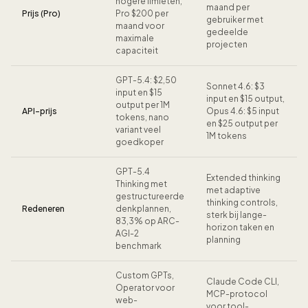
hogere limieten,
maand per
Prijs (Pro)
Pro $200 per
gebruiker met
maand voor
gedeelde
maximale
projecten
capaciteit
GPT-5.4: $2,50
Sonnet 4.6: $3
input en $15
input en $15 output,
output per 1M
API-prijs
Opus 4.6: $5 input
tokens, nano
en $25 output per
variant veel
1M tokens
goedkoper
GPT-5.4
Extended thinking
Thinking met
met adaptive
gestructureerde
thinking controls,
Redeneren
denkplannen,
sterk bij lange-
83,3% op ARC-
horizon taken en
AGI-2
planning
benchmark
Custom GPTs,
Claude Code CLI,
Operator voor
MCP-protocol
web-
voor tool-