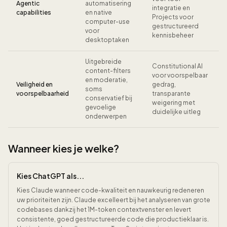
Agentic
automatisering
integratie en
capabilities
en native
Projects voor
computer-use
gestructureerd
voor
kennisbeheer
desktoptaken
Uitgebreide
Constitutional AI
content-filters
voor voorspelbaar
en moderatie,
Veiligheid en
gedrag,
soms
voorspelbaarheid
transparante
conservatief bij
weigering met
gevoelige
duidelijke uitleg
onderwerpen
Wanneer kies je welke?
Kies ChatGPT als...
Kies Claude wanneer code-kwaliteit en nauwkeurig redeneren
uw prioriteiten zijn. Claude excelleert bij het analyseren van grote
codebases dankzij het 1M-token contextvenster en levert
consistente, goed gestructureerde code die productieklaar is.