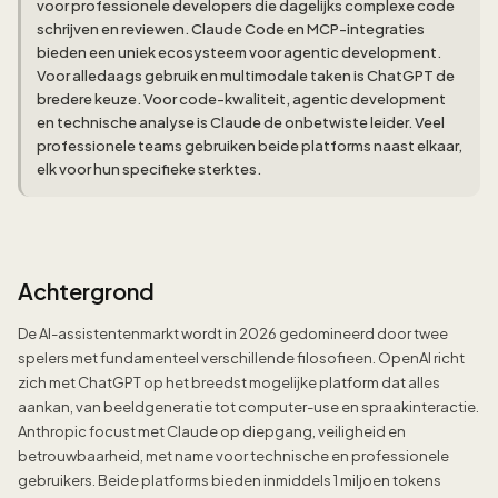
voor professionele developers die dagelijks complexe code
schrijven en reviewen. Claude Code en MCP-integraties
bieden een uniek ecosysteem voor agentic development.
Voor alledaags gebruik en multimodale taken is ChatGPT de
bredere keuze. Voor code-kwaliteit, agentic development
en technische analyse is Claude de onbetwiste leider. Veel
professionele teams gebruiken beide platforms naast elkaar,
elk voor hun specifieke sterktes.
Achtergrond
De AI-assistentenmarkt wordt in 2026 gedomineerd door twee
spelers met fundamenteel verschillende filosofieen. OpenAI richt
zich met ChatGPT op het breedst mogelijke platform dat alles
aankan, van beeldgeneratie tot computer-use en spraakinteractie.
Anthropic focust met Claude op diepgang, veiligheid en
betrouwbaarheid, met name voor technische en professionele
gebruikers. Beide platforms bieden inmiddels 1 miljoen tokens