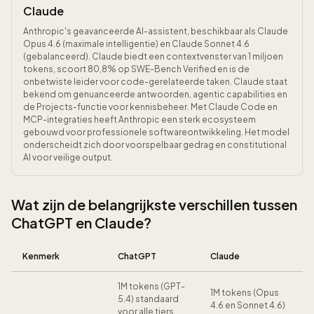
Claude
Anthropic's geavanceerde AI-assistent, beschikbaar als Claude
Opus 4.6 (maximale intelligentie) en Claude Sonnet 4.6
(gebalanceerd). Claude biedt een contextvenster van 1 miljoen
tokens, scoort 80,8% op SWE-Bench Verified en is de
onbetwiste leider voor code-gerelateerde taken. Claude staat
bekend om genuanceerde antwoorden, agentic capabilities en
de Projects-functie voor kennisbeheer. Met Claude Code en
MCP-integraties heeft Anthropic een sterk ecosysteem
gebouwd voor professionele softwareontwikkeling. Het model
onderscheidt zich door voorspelbaar gedrag en constitutional
AI voor veilige output.
Wat zijn de belangrijkste verschillen tussen
ChatGPT en Claude?
Kenmerk
ChatGPT
Claude
1M tokens (GPT-
1M tokens (Opus
5.4) standaard
4.6 en Sonnet 4.6)
voor alle tiers,