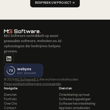
BESPREEK UW PROJECT
MG Software ontwikkelt op maat
gemaakte software, websites en AI-
oplossingen die bedrijven helpen
groeien.
©
2026
MG Software B.V.
Alle rechten voorbehouden.
Privacyverklaring
Algemene voorwaarden
Navigatie
Diensten
Diensten
Ontwikkeling op maat
Portfolio
Software koppelingen
Over Ons
Software herontwikkeling
Contact
App laten ontwikkelen