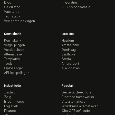
Blog
Integraties
Calculator
SEO & vindbaarheid
Vacatures
Tech stack
Veelgestelde vragen
Kennisbank
Locaties
Kennisbank
Haarlem
Vergelijkingen
Amsterdam
Voorbeelden
Den Haag
Alternatieven
Eindhoven
Templates
Breda
Tools
Amersfoort
Oplossingen
Alle locaties
API-koppelingen
Industrieën
Populair
Juridisch
Beste code editors
Zorg
Frontend frameworks
E-commerce
Vite alternatieven
Logistiek
WordPress alternatieven
Finance
ChatGPT vs Claude