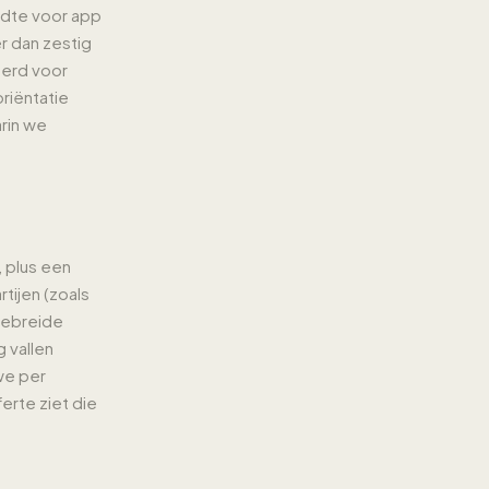
edte voor app
r dan zestig
eerd voor
oriëntatie
arin we
 plus een
tijen (zoals
tgebreide
 vallen
we per
erte ziet die