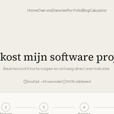
Home
Over ons
Diensten
Portfolio
Blog
Calculator
kost mijn software pro
Beantwoord 5 korte vragen en ontvang direct een indicatie.
Invultijd: ~45 seconden
100% vrijblijvend
2
3
4
Features
Design
Planning