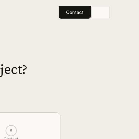
Contact
ject?
5
Contact