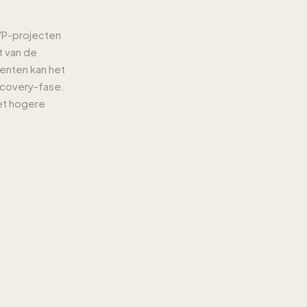
MVP-projecten
t van de
nenten kan het
scovery-fase.
het hogere