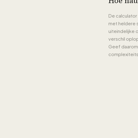
Hoe nauw
De calculator
met heldere s
uiteindelijke
verschil opl
Geef daarom z
complexiteits