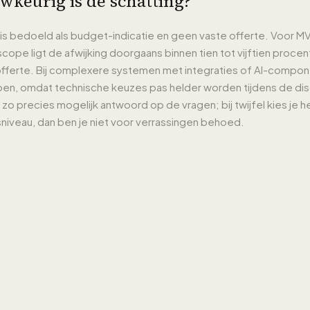
keurig is de schatting?
 is bedoeld als budget-indicatie en geen vaste offerte. Voor 
cope ligt de afwijking doorgaans binnen tien tot vijftien procen
 offerte. Bij complexere systemen met integraties of AI-compo
open, omdat technische keuzes pas helder worden tijdens de di
o precies mogelijk antwoord op de vragen; bij twijfel kies je 
niveau, dan ben je niet voor verrassingen behoed.