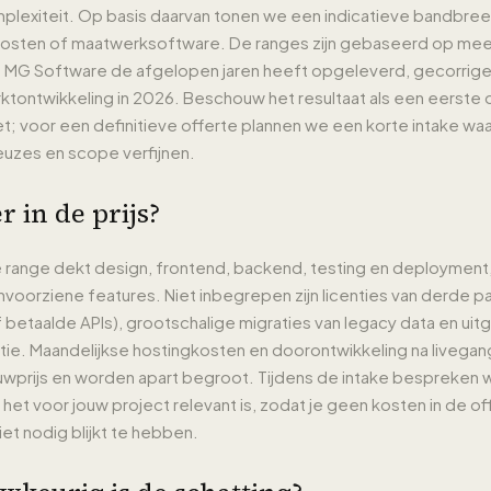
mplexiteit. Op basis daarvan tonen we een indicatieve bandbre
kosten of maatwerksoftware. De ranges zijn gebaseerd op mee
e MG Software de afgelopen jaren heeft opgeleverd, gecorrig
arktontwikkeling in 2026. Beschouw het resultaat als een eerste 
t; voor een definitieve offerte plannen we een korte intake wa
euzes en scope verfijnen.
r in de prijs?
range dekt design, frontend, backend, testing en deployment,
nvoorziene features. Niet inbegrepen zijn licenties van derde par
 betaalde APIs), grootschalige migraties van legacy data en ui
ie. Maandelijkse hostingkosten en doorontwikkeling na livegang
uwprijs en worden apart begroot. Tijdens de intake bespreken 
het voor jouw project relevant is, zodat je geen kosten in de off
niet nodig blijkt te hebben.