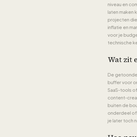
niveau en co
laten maken 
projecten di
inflatie en m
voor je budge
technische k
Wat zit e
De getoonde 
buffer voor o
SaaS-tools of
content-creat
buiten de bo
onderdeel of 
je later toch 