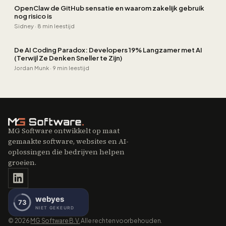
OpenClaw de GitHub sensatie en waarom zakelijk gebruik
nog risico is
Sidney
·
8 min leestijd
De AI Coding Paradox: Developers 19% Langzamer met AI
(Terwijl Ze Denken Sneller te Zijn)
Jordan Munk
·
9 min leestijd
MG Software ontwikkelt op maat
gemaakte software, websites en AI-
oplossingen die bedrijven helpen
groeien.
©
2026
MG Software B.V.
Alle rechten voorbehouden.