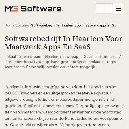
Ga naar inhoud
Home
/
Locaties
/
Softwarebedrijf in Haarlem voor maatwerk apps en SaaS
Softwarebedrijf In Haarlem Voor
Maatwerk Apps En SaaS
Lokaal softwareteam in Haarlem dat webapps, SaaS-platformen en AI-
integraties bouwt voor opdrachtgevers in Kennemerland en regio
Amsterdam. Persoonlijk overleg op kantoor mogelijk.
Haarlem is de provinciehoofdstad van Noord-Holland met ruim
160.000 inwoners en een uitgesproken creatieve signatuur:
uitgevers, designstudio's en mediabedrijven mengen zich met
groeiende SaaS en e-commerce teams. De stad ligt op een kwartier
trein van Amsterdam, waardoor talent en klanten uit de hoofdstad
binnen handbereik blijven zonder Randstadse huren. Het Spaarne,
de Grote Markt en wijken als de Vijfhoek geven de stad een