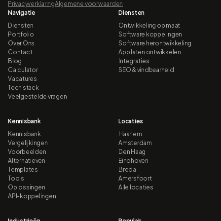
Privacyverklaring
Algemene voorwaarden
Navigatie
Diensten
Diensten
Ontwikkeling op maat
Portfolio
Software koppelingen
Over Ons
Software herontwikkeling
Contact
App laten ontwikkelen
Blog
Integraties
Calculator
SEO & vindbaarheid
Vacatures
Tech stack
Veelgestelde vragen
Kennisbank
Locaties
Kennisbank
Haarlem
Vergelijkingen
Amsterdam
Voorbeelden
Den Haag
Alternatieven
Eindhoven
Templates
Breda
Tools
Amersfoort
Oplossingen
Alle locaties
API-koppelingen
Industrieën
Populair