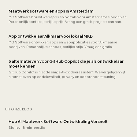
projectscan aan.
Maatwerk software en apps in Amsterdam
MG Software bouwt webapps en portals voor Amsterdamse bedrijven.
Persoonlijk contact, eerlijke prijs. Vraag een gratis projectscan aan.
App ontwikkelaar Alkmaar voor lokaal MKB
MG Software ontwikkelt apps en webapplicaties voor Alkmaarse
bedrijven. Persoonlijke aanpak, eerlijke prijs. Vraag een gratis
projectscan aan.
5 alternatieven voor GitHub Copilot die je als ontwikkelaar
moet kennen
GitHub Copilot is niet de enige AI-codeerassistent. We vergelijken vijf
alternatieven op codekwaliteit, privacy en editorondersteuning.
UIT ONZE BLOG
Hoe AI Maatwerk Software Ontwikkeling Versnelt
Sidney
·
8 min leestijd