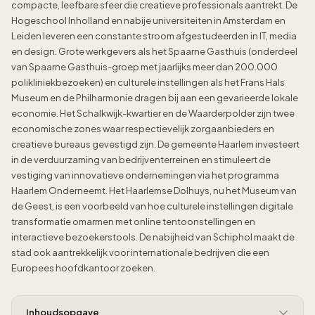
compacte, leefbare sfeer die creatieve professionals aantrekt. De
Hogeschool Inholland en nabije universiteiten in Amsterdam en
Leiden leveren een constante stroom afgestudeerden in IT, media
en design. Grote werkgevers als het Spaarne Gasthuis (onderdeel
van Spaarne Gasthuis-groep met jaarlijks meer dan 200.000
polikliniekbezoeken) en culturele instellingen als het Frans Hals
Museum en de Philharmonie dragen bij aan een gevarieerde lokale
economie. Het Schalkwijk-kwartier en de Waarderpolder zijn twee
economische zones waar respectievelijk zorgaanbieders en
creatieve bureaus gevestigd zijn. De gemeente Haarlem investeert
in de verduurzaming van bedrijventerreinen en stimuleert de
vestiging van innovatieve ondernemingen via het programma
Haarlem Onderneemt. Het Haarlemse Dolhuys, nu het Museum van
de Geest, is een voorbeeld van hoe culturele instellingen digitale
transformatie omarmen met online tentoonstellingen en
interactieve bezoekerstools. De nabijheid van Schiphol maakt de
stad ook aantrekkelijk voor internationale bedrijven die een
Europees hoofdkantoor zoeken.
Inhoudsopgave