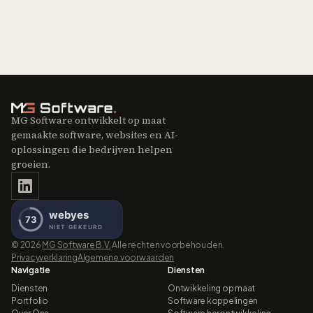
Mis je een integratie?
Neem contact op
MG Software ontwikkelt op maat
gemaakte software, websites en AI-
oplossingen die bedrijven helpen
groeien.
©
2026
MG Software B.V.
Alle rechten voorbehouden.
Privacyverklaring
Algemene voorwaarden
Navigatie
Diensten
Diensten
Ontwikkeling op maat
Portfolio
Software koppelingen