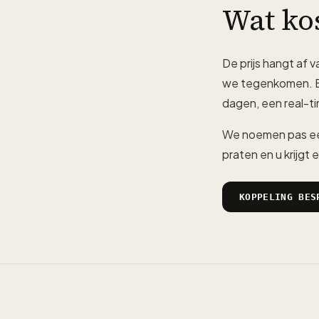
Wat ko
De prijs hangt af v
we tegenkomen. E
dagen, een real-ti
We noemen pas ee
praten en u krijg
KOPPELING BES