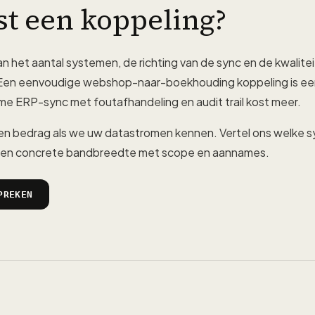
st een koppeling?
an het aantal systemen, de richting van de sync en de kwalitei
en eenvoudige webshop-naar-boekhouding koppeling is ee
me ERP-sync met foutafhandeling en audit trail kost meer.
n bedrag als we uw datastromen kennen. Vertel ons welke
t een concrete bandbreedte met scope en aannames.
PREKEN