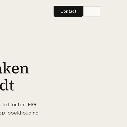
Contact
aken
dt
n tot fouten. MG
op, boekhouding