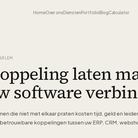
Home
Over ons
Diensten
Portfolio
Blog
Calculator
ARLEM
koppeling laten m
w software verbin
n die niet met elkaar praten kosten tijd, geld en leide
 betrouwbare koppelingen tussen uw ERP, CRM, websh