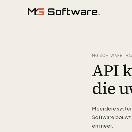
Ga naar inhoud
MG SOFTWARE · HA
API 
die u
Meerdere systeme
Software bouwt
en meer.