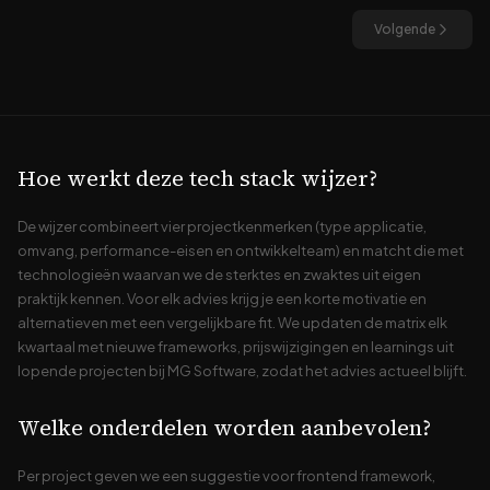
Volgende
Hoe werkt deze tech stack wijzer?
De wijzer combineert vier projectkenmerken (type applicatie,
omvang, performance-eisen en ontwikkelteam) en matcht die met
technologieën waarvan we de sterktes en zwaktes uit eigen
praktijk kennen. Voor elk advies krijg je een korte motivatie en
alternatieven met een vergelijkbare fit. We updaten de matrix elk
kwartaal met nieuwe frameworks, prijswijzigingen en learnings uit
lopende projecten bij MG Software, zodat het advies actueel blijft.
Welke onderdelen worden aanbevolen?
Per project geven we een suggestie voor frontend framework,