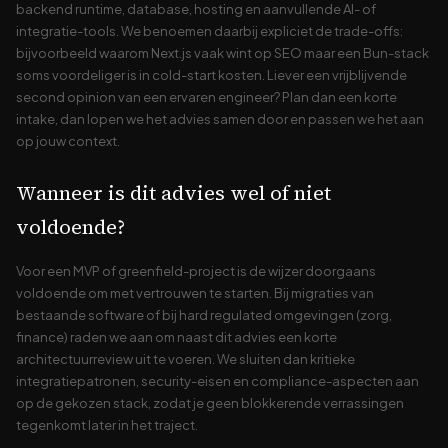
backend runtime, database, hosting en aanvullende AI- of
integratie-tools. We benoemen daarbij expliciet de trade-offs:
bijvoorbeeld waarom Next.js vaak wint op SEO maar een Bun-stack
soms voordeliger is in cold-start kosten. Liever een vrijblijvende
second opinion van een ervaren engineer? Plan dan een korte
intake, dan lopen we het advies samen door en passen we het aan
op jouw context.
Wanneer is dit advies wel of niet
voldoende?
Voor een MVP of greenfield-project is de wijzer doorgaans
voldoende om met vertrouwen te starten. Bij migraties van
bestaande software of bij hard regulated omgevingen (zorg,
finance) raden we aan om naast dit advies een korte
architectuurreview uit te voeren. We sluiten dan kritieke
integratiepatronen, security-eisen en compliance-aspecten aan
op de gekozen stack, zodat je geen blokkerende verrassingen
tegenkomt later in het traject.