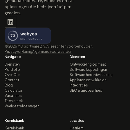
gemaakte software, websites en AI-
oplossingen die bedrijven helpen
groeien.
©
2026
MG Software B.V.
Alle rechten voorbehouden.
Privacyverklaring
Algemene voorwaarden
Navigatie
Diensten
Diensten
Ontwikkeling op maat
Portfolio
Software koppelingen
Over Ons
Software herontwikkeling
Contact
App laten ontwikkelen
Blog
Integraties
Calculator
SEO & vindbaarheid
Vacatures
Tech stack
Veelgestelde vragen
Kennisbank
Locaties
Kennisbank
Haarlem