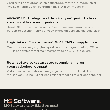
Zorginstellingen organiseren patiëntdocumenten, protocollen en
kwaliteitshandboeken conform NEN 7510 in een maatwerk
documentbeheersysteem.
AVG/GDPR uitgelegd: wat de privacywetgeving betekent
voor uw software en organisatie
De AVG (GDPR) verplicht organisaties om persoonsgegevens van EU-
burgers te beschermen via privacy by design, verwerkingsregisters en
strenge beveiligingsmaatregelen. Ontdek de eisen, boetes en
technische implementatie.
Logistieke software op maat: WMS, TMS en supply chain
Maatwerk voor magazijn, transport en ketenintegratie. WMS, TMS en
ERP in één systeem met realtime voorraad en 15-25% snellere
orderverwerking.
Retail software: kassasysteem, omnichannel en
voorraadbeheer op maat
Verbind winkel, webshop en magazijn zonder dubbel werk. Teams
merken vaak 10–20 uur per week minder reconciliatie en een scherpere
voorraadnauwkeurigheid doordat POS, e-commerce en ERP uit één
waarheid putten.
MG Software ontwikkelt op maat