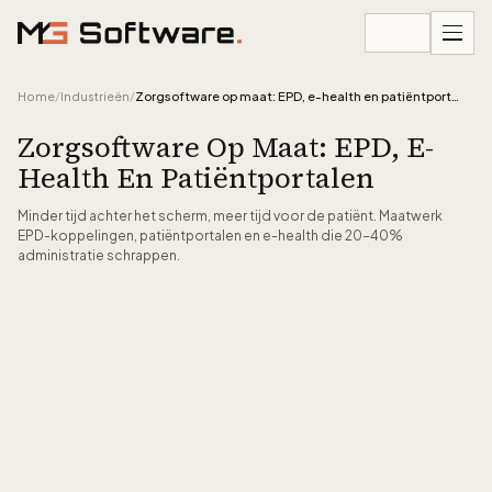
Ga naar inhoud
Home
/
Industrieën
/
Zorgsoftware op maat: EPD, e-health en patiëntportalen
Zorgsoftware Op Maat: EPD, E-
Health En Patiëntportalen
Minder tijd achter het scherm, meer tijd voor de patiënt. Maatwerk
EPD-koppelingen, patiëntportalen en e-health die 20-40%
administratie schrappen.