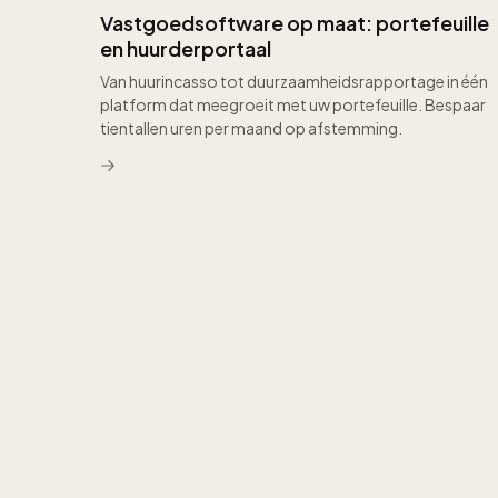
Vastgoedsoftware op maat: portefeuille
en huurderportaal
Van huurincasso tot duurzaamheidsrapportage in één
platform dat meegroeit met uw portefeuille. Bespaar
tientallen uren per maand op afstemming.