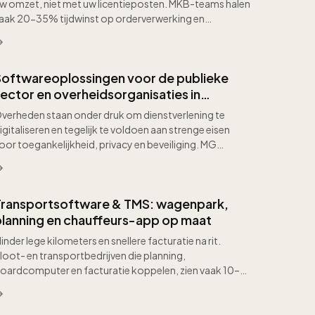
w omzet, niet met uw licentieposten. MKB-teams halen
aak 20-35% tijdwinst op orderverwerking en
apportage zodra CRM, planning en finance dezelfde
ata delen.
Softwareoplossingen voor de publieke
ector en overheidsorganisaties in
Nederland
verheden staan onder druk om dienstverlening te
igitaliseren en tegelijk te voldoen aan strenge eisen
oor toegankelijkheid, privacy en beveiliging. MG
oftware ontwikkelt maatwerksoftware die aansluit op
andelijke voorzieningen, basisregistraties en uw interne
rocessen.
Transportsoftware & TMS: wagenpark,
planning en chauffeurs-app op maat
inder lege kilometers en snellere facturatie na rit.
loot- en transportbedrijven die planning,
oardcomputer en facturatie koppelen, zien vaak 10–
8% minder brandstof per ton-km en uren minder
azoekwerk op CMR en uren.