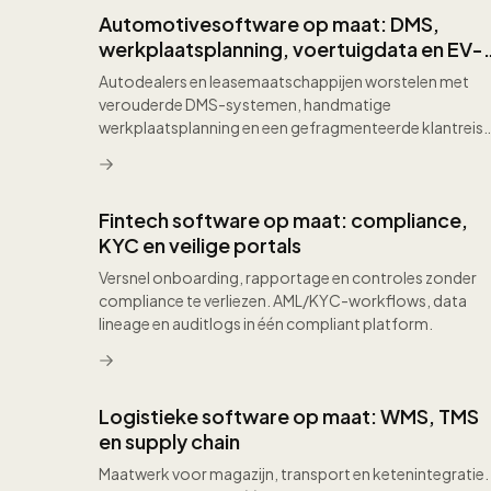
Alle artikelen
Automotivesoftware op maat: DMS,
werkplaatsplanning, voertuigdata en EV-
laadinfrastructuur voor dealers en fleets
Autodealers en leasemaatschappijen worstelen met
verouderde DMS-systemen, handmatige
werkplaatsplanning en een gefragmenteerde klantreis
van online naar showroom. Maatwerksoftware
moderniseert het dealernetwerk, benut
voertuigtelemetrie voor predictief onderhoud,
Fintech software op maat: compliance,
optimaliseert de voorraadrotatie met AI-gestuurde
pricing en biedt klanten een naadloze omnichannel
KYC en veilige portals
ervaring van configuratie tot after-sales.
Versnel onboarding, rapportage en controles zonder
compliance te verliezen. AML/KYC-workflows, data
lineage en auditlogs in één compliant platform.
Logistieke software op maat: WMS, TMS
en supply chain
Maatwerk voor magazijn, transport en ketenintegratie.