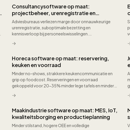
Consultancysoftware op maat:
projectbeheer, urenregistratie en
kennismanagement voor adviesbureaus
Adviesbureaus verliezen marge door onnauwkeurige
S
urenregistratie, suboptimale bezetting en
p
kennisverloop bij personeelswisselingen.
v
Maatwerksoftware biedt real-time projectmarge
inzicht, intelligente resourceplanning op basis van
vaardigheden en beschikbaarheid, en een doorzoekbare
Horeca software op maat: reservering,
kennisbank die bedrijfservaring vastlegt als strategisch
kapitaal.
keuken en voorraad
Minder no-shows, strakkere keukencommunicatie en
A
grip op foodcost. Reserveringen en voorraad
m
gekoppeld voor 20-35% minder lege tafels en minder
g
verspilling.
c
Maakindustrie software op maat: MES, IoT,
kwaliteitsborging en productieplanning
Minder stilstand, hogere OEE en volledige
V