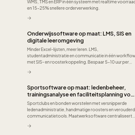
WMS, TMS en ERP in één systeem met realtime voorraa
en 15-25% snellere orderverwerking.
Onderwijssoftware op maat: LMS, SIS en
digitale leeromgeving
Minder Excel-lijsten, meer leren. LMS,
studentadministratie en communicatie in één workflo
met SIS- en roosterkoppeling. Bespaar 5-10 uur per
week.
Sportsoftware op maat: ledenbeheer,
trainingsanalyse en faciliteitsplanning voo
sportclubs en sportbonden
Sportclubs en bonden worstelen met versnipperde
ledenadministratie, handmatige roosters en verouder
communicatietools. Maatwerksoftware centraliseert
het complete ledenbeheer, automatiseert contributies
via iDEAL en incasso, en biedt coaches datagedreven
trainingstools die prestaties meetbaar verbeteren.