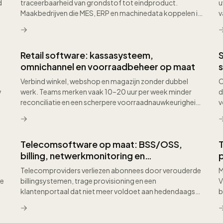
d
traceerbaarheid van grondstof tot eindproduct.
u
Maakbedrijven die MES, ERP en machinedata koppelen in
v
een platform zien vaak 10 tot 25 procent minder
r
ongeplande stops en een meetbare verbetering in
d
leverbetrouwbaarheid.
Retail software: kassasysteem,
omnichannel en voorraadbeheer op maat
s
Verbind winkel, webshop en magazijn zonder dubbel
O
w
werk. Teams merken vaak 10–20 uur per week minder
d
reconciliatie en een scherpere voorraadnauwkeurigheid
v
doordat POS, e-commerce en ERP uit één waarheid
S
putten.
l
p
Telecomsoftware op maat: BSS/OSS,
r
billing, netwerkmonitoring en
klantenportalen voor telecomproviders in
Telecomproviders verliezen abonnees door verouderde
M
Nederland
de
billingsystemen, trage provisioning en een
V
klantenportaal dat niet meer voldoet aan hedendaagse
b
verwachtingen. Maatwerksoftware moderniseert uw
1
BSS/OSS-landschap modulair en zonder operationele
n
verstoring, versnelt de orderdoorloop naar minuten en