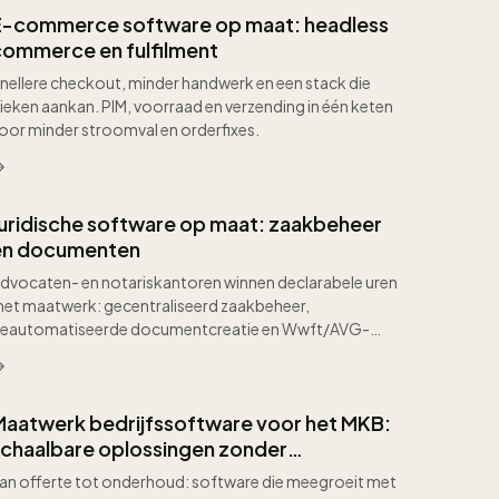
E-commerce software op maat: headless
commerce en fulfilment
nellere checkout, minder handwerk en een stack die
ieken aankan. PIM, voorraad en verzending in één keten
oor minder stroomval en orderfixes.
Juridische software op maat: zaakbeheer
en documenten
dvocaten- en notariskantoren winnen declarabele uren
et maatwerk: gecentraliseerd zaakbeheer,
eautomatiseerde documentcreatie en Wwft/AVG-
ompliance.
Maatwerk bedrijfssoftware voor het MKB:
schaalbare oplossingen zonder
enterprise-complexiteit of vendor lock-in
an offerte tot onderhoud: software die meegroeit met