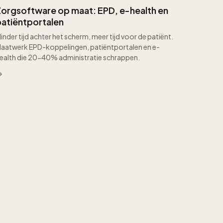
Zorgsoftware op maat: EPD, e-health en
patiëntportalen
inder tijd achter het scherm, meer tijd voor de patiënt.
aatwerk EPD-koppelingen, patiëntportalen en e-
ealth die 20-40% administratie schrappen.