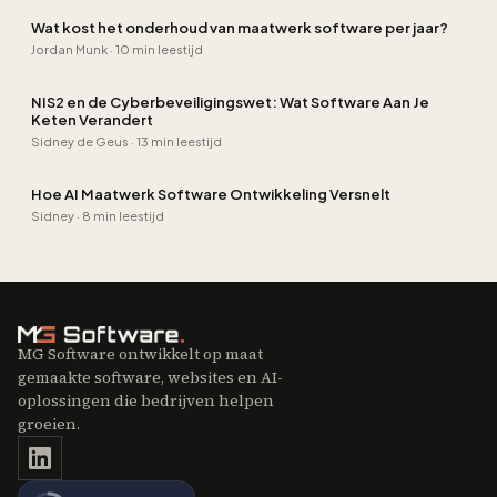
Wat kost het onderhoud van maatwerk software per jaar?
Jordan Munk
·
10 min leestijd
NIS2 en de Cyberbeveiligingswet: Wat Software Aan Je
Keten Verandert
Sidney de Geus
·
13 min leestijd
Hoe AI Maatwerk Software Ontwikkeling Versnelt
Sidney
·
8 min leestijd
MG Software ontwikkelt op maat
gemaakte software, websites en AI-
oplossingen die bedrijven helpen
groeien.