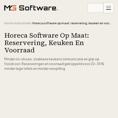
Ga naar inhoud
Home
/
Industrieën
/
Horeca software op maat: reservering, keuken en voorraad
Horeca Software Op Maat:
Reservering, Keuken En
Voorraad
Minder no-shows, strakkere keukencommunicatie en grip op
foodcost. Reserveringen en voorraad gekoppeld voor 20-35%
minder lege tafels en minder verspilling.