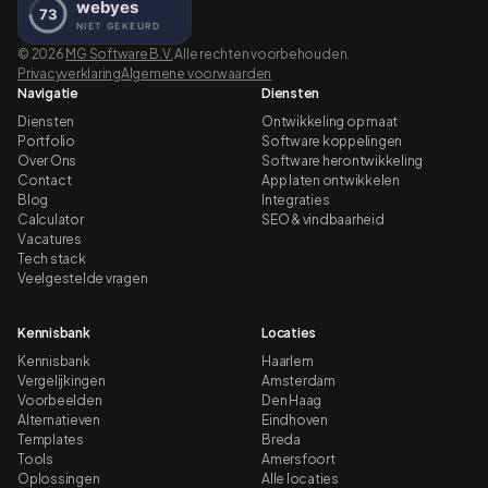
©
2026
MG Software B.V.
Alle rechten voorbehouden.
Privacyverklaring
Algemene voorwaarden
Navigatie
Diensten
Diensten
Ontwikkeling op maat
Portfolio
Software koppelingen
Over Ons
Software herontwikkeling
Contact
App laten ontwikkelen
Blog
Integraties
Calculator
SEO & vindbaarheid
Vacatures
Tech stack
Veelgestelde vragen
Kennisbank
Locaties
Kennisbank
Haarlem
Vergelijkingen
Amsterdam
Voorbeelden
Den Haag
Alternatieven
Eindhoven
Templates
Breda
Tools
Amersfoort
Oplossingen
Alle locaties