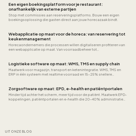
Een eigen boekingsplatform voor je restaurant:
onafhankelijk van externe partijen
Stop met commissies aan reserveringsplatforms. Bouw een eigen
boekingsoplossing die gasten direct aan jouw horecazaak bindt.
Webapplicatie op maat voor de horeca: van reservering tot
keukenmanagement
Horecaondernemers die processen willen digitaliseren profiteren van
een webapplicatie op maat. Van voorraadbeheer tot
personeelsplanning.
Logistieke software op maat: WMS, TMS en supply chain
Maatwerk voor magazijn, transport en ketenintegratie. WMS, TMS en
ERP in één systeem met realtime voorraad en 15-25% snellere
orderverwerking.
Zorgsoftware op maat: EPD, e-health en patiëntportalen
Minder tijd achter het scherm, meer tijd voor de patiënt. Maatwerk EPD-
koppelingen, patiëntportalen en e-health die 20-40% administratie
schrappen.
UIT ONZE BLOG