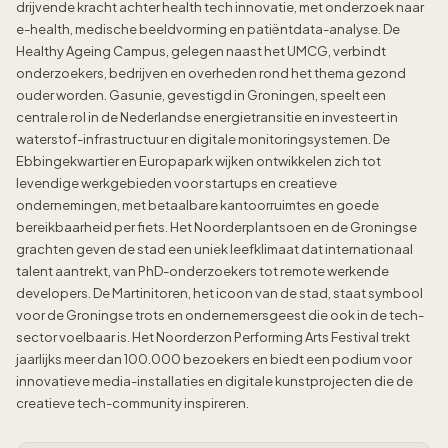
drijvende kracht achter health tech innovatie, met onderzoek naar
e-health, medische beeldvorming en patiëntdata-analyse. De
Healthy Ageing Campus, gelegen naast het UMCG, verbindt
onderzoekers, bedrijven en overheden rond het thema gezond
ouder worden. Gasunie, gevestigd in Groningen, speelt een
centrale rol in de Nederlandse energietransitie en investeert in
waterstof-infrastructuur en digitale monitoringsystemen. De
Ebbingekwartier en Europapark wijken ontwikkelen zich tot
levendige werkgebieden voor startups en creatieve
ondernemingen, met betaalbare kantoorruimtes en goede
bereikbaarheid per fiets. Het Noorderplantsoen en de Groningse
grachten geven de stad een uniek leefklimaat dat internationaal
talent aantrekt, van PhD-onderzoekers tot remote werkende
developers. De Martinitoren, het icoon van de stad, staat symbool
voor de Groningse trots en ondernemersgeest die ook in de tech-
sector voelbaar is. Het Noorderzon Performing Arts Festival trekt
jaarlijks meer dan 100.000 bezoekers en biedt een podium voor
innovatieve media-installaties en digitale kunstprojecten die de
creatieve tech-community inspireren.