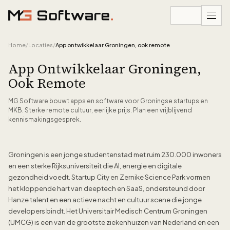
Ga naar inhoud
Home
/
Locaties
/
App ontwikkelaar Groningen, ook remote
App Ontwikkelaar Groningen,
Ook Remote
MG Software bouwt apps en software voor Groningse startups en
MKB. Sterke remote cultuur, eerlijke prijs. Plan een vrijblijvend
kennismakingsgesprek.
Groningen is een jonge studentenstad met ruim 230.000 inwoners
en een sterke Rijksuniversiteit die AI, energie en digitale
gezondheid voedt. Startup City en Zernike Science Park vormen
het kloppende hart van deeptech en SaaS, ondersteund door
Hanze talent en een actieve nacht en cultuur scene die jonge
developers bindt. Het Universitair Medisch Centrum Groningen
(UMCG) is een van de grootste ziekenhuizen van Nederland en een