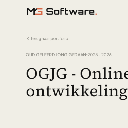
Ga naar inhoud
Terug naar portfolio
OUD GELEERD JONG GEDAAN
2023 - 2026
OGJG - Online
ontwikkeling