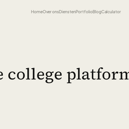
Home
Over ons
Diensten
Portfolio
Blog
Calculator
 college platfor