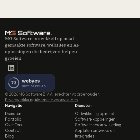
MG Software ontwikkelt op maat
gemaakte software, websites en AI-
oplossingen die bedrijven helpen
groeien.
©
2026
MG Software B.V.
Alle rechten voorbehouden.
Privacyverklaring
Algemene voorwaarden
Navigatie
Diensten
Diensten
Ontwikkeling op maat
Portfolio
Software koppelingen
Over Ons
Software herontwikkeling
Contact
App laten ontwikkelen
Blog
Integraties