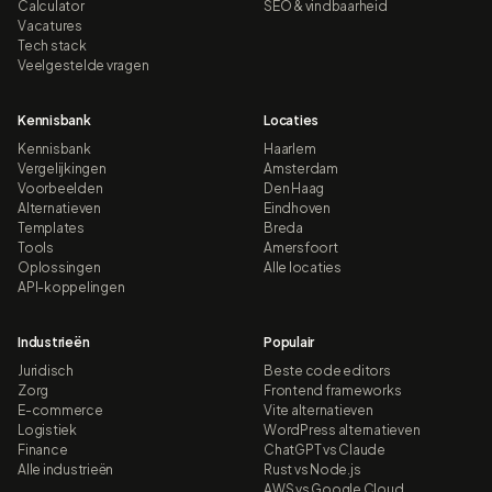
Calculator
SEO & vindbaarheid
Vacatures
Tech stack
Veelgestelde vragen
Kennisbank
Locaties
Kennisbank
Haarlem
Vergelijkingen
Amsterdam
Voorbeelden
Den Haag
Alternatieven
Eindhoven
Templates
Breda
Tools
Amersfoort
Oplossingen
Alle locaties
API-koppelingen
Industrieën
Populair
Juridisch
Beste code editors
Zorg
Frontend frameworks
E-commerce
Vite alternatieven
Logistiek
WordPress alternatieven
Finance
ChatGPT vs Claude
Alle industrieën
Rust vs Node.js
AWS vs Google Cloud